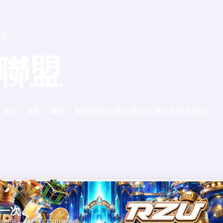
研究
聯盟
、規則、資料、機率、案例與風險界線建立可重現的研究路線。
的
一次
惠頁面一鍵領取不用問客服。