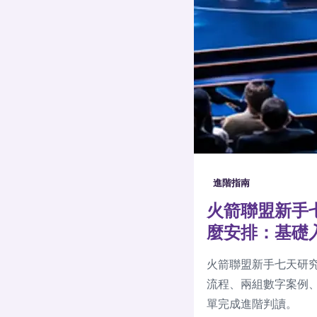
進階指南
火箭聯盟新手
麼安排：基礎
火箭聯盟新手七天研
流程、兩組數字案例、
單完成進階判讀。