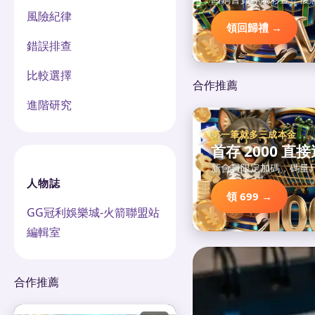
風險紀律
領回歸禮 →
錯誤排查
比較選擇
合作推薦
進階研究
第一筆就多三成本金
首存 2000 直接
新會員限定加碼，碼量
人物誌
領 699 →
GG冠利娛樂城-火箭聯盟站
編輯室
合作推薦