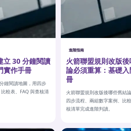
進階指南
立 30 分鐘閱讀
火箭聯盟規則改版後
門實作手冊
論必須重算：基礎入
冊
0 分鐘閱讀地圖，用四步
比較表、FAQ 與查核清
火箭聯盟規則改版後哪些舊結
四步流程、兩組數字案例、比較表
核清單完成進階判讀。