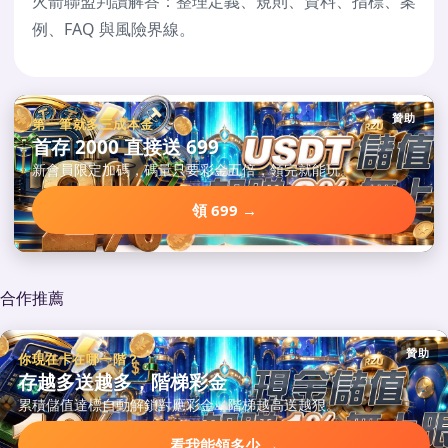
火箭聯盟判讀解答：整理定義、規則、資料、指標、案
例、FAQ 與風險界線。
贊助
第一筆就多三成本金
首存 2000 直接送 699
新會員限定加碼，碼量只要彩金五倍，領完就能玩。
領 699 →
合作推薦
贊助
你現在卡在哪一階？
存越多送越多，階梯彩金
累積儲值達標自動解鎖對應彩金，階梯越高送越狠。
看我能領多少 →