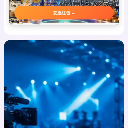
當日存款達標即可到首頁搶紅包，手速決定金額。
去搶紅包 →