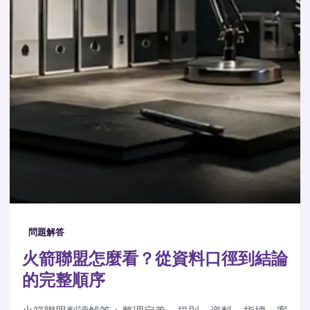
問題解答
火箭聯盟怎麼看？從資料口徑到結論
的完整順序