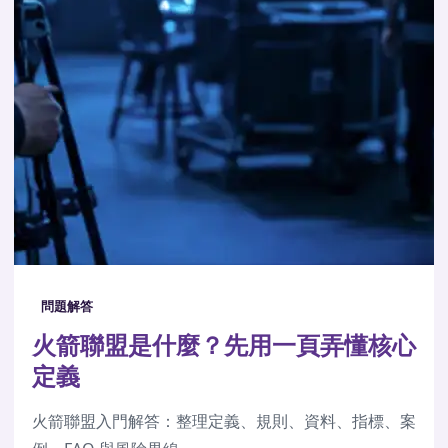
問題解答
火箭聯盟是什麼？先用一頁弄懂核心
定義
火箭聯盟入門解答：整理定義、規則、資料、指標、案