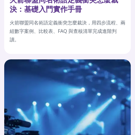
決：基礎入門實作手冊
火箭聯盟同名術語定義衝突怎麼裁決，用四步流程、兩
組數字案例、比較表、FAQ 與查核清單完成進階判
讀。