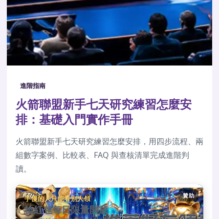
進階指南
火箭聯盟新手七天研究練習怎麼安
排：基礎入門實作手冊
火箭聯盟新手七天研究練習怎麼安排，用四步流程、兩
組數字案例、比較表、FAQ 與查核清單完成進階判
讀。
贊助
手慢的人只能看別人領
搶紅包每日限量開放