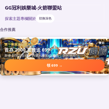
GG冠利娛樂城-火箭聯盟站
探索
主題
專欄
關於
切換深色
合作推薦
贊助
第一筆就多三成本金
首存 2000 直接送 699
新會員限定加碼，碼量只要彩金五倍，領完就能玩。
領 699 →