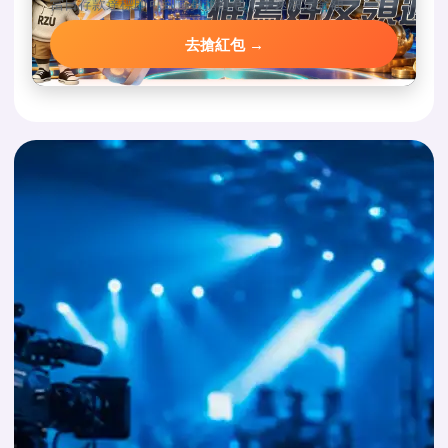
當日存款達標即可到首頁搶紅包，手速決定金額。
去搶紅包 →