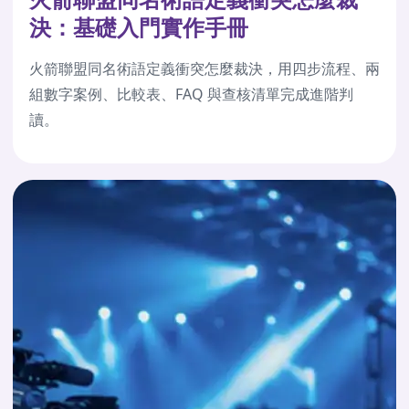
決：基礎入門實作手冊
火箭聯盟同名術語定義衝突怎麼裁決，用四步流程、兩
組數字案例、比較表、FAQ 與查核清單完成進階判
讀。