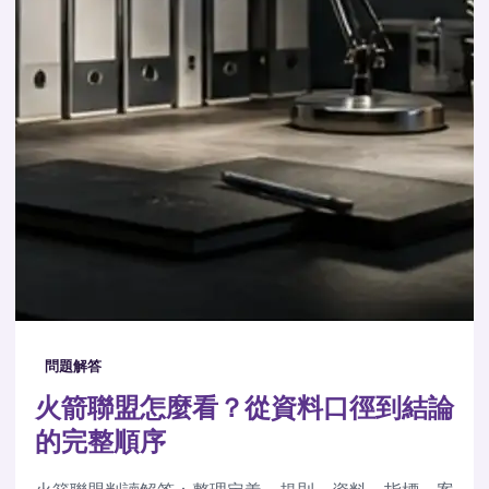
問題解答
火箭聯盟怎麼看？從資料口徑到結論
的完整順序