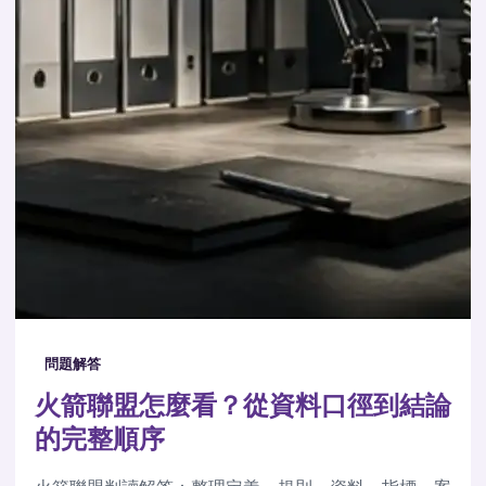
問題解答
火箭聯盟怎麼看？從資料口徑到結論
的完整順序