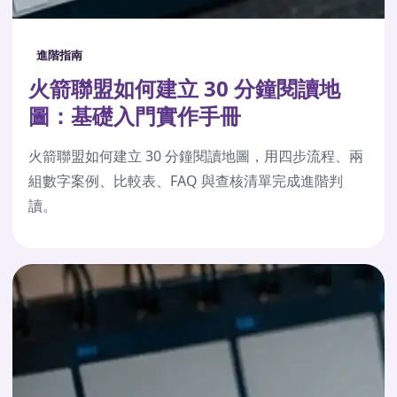
進階指南
火箭聯盟如何建立 30 分鐘閱讀地
圖：基礎入門實作手冊
火箭聯盟如何建立 30 分鐘閱讀地圖，用四步流程、兩
組數字案例、比較表、FAQ 與查核清單完成進階判
讀。