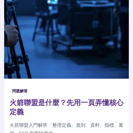
問題解答
火箭聯盟是什麼？先用一頁弄懂核心
定義
火箭聯盟入門解答：整理定義、規則、資料、指標、案