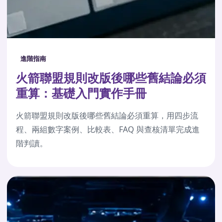
進階指南
火箭聯盟規則改版後哪些舊結論必須
重算：基礎入門實作手冊
火箭聯盟規則改版後哪些舊結論必須重算，用四步流
程、兩組數字案例、比較表、FAQ 與查核清單完成進
階判讀。