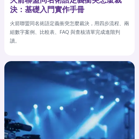
決：基礎入門實作手冊
火箭聯盟同名術語定義衝突怎麼裁決，用四步流程、兩
組數字案例、比較表、FAQ 與查核清單完成進階判
讀。