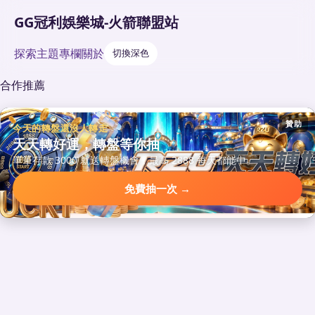
GG冠利娛樂城-火箭聯盟站
探索
主題
專欄
關於
切換深色
合作推薦
贊助
今天的轉盤還沒人轉走
天天轉好運，轉盤等你抽
單筆存款 3000 就送轉盤機會，最高 2888 每天都能中。
免費抽一次 →