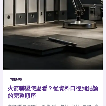
問題解答
火箭聯盟怎麼看？從資料口徑到結論
的完整順序