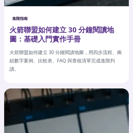
進階指南
火箭聯盟如何建立 30 分鐘閱讀地
圖：基礎入門實作手冊
火箭聯盟如何建立 30 分鐘閱讀地圖，用四步流程、兩
組數字案例、比較表、FAQ 與查核清單完成進階判
讀。