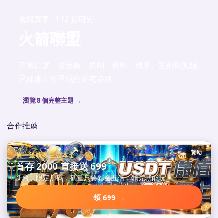
電競賽事 · 112 篇研究
火箭聯盟
不靠口號，從定義、規則、資料、機率、案例與風險
界線建立可重現的研究路線。
瀏覽 8 個完整主題 →
合作推薦
贊助
第一筆就多三成本金
首存 2000 直接送 699
新會員限定加碼，碼量只要彩金五倍，領完就能玩。
領 699 →