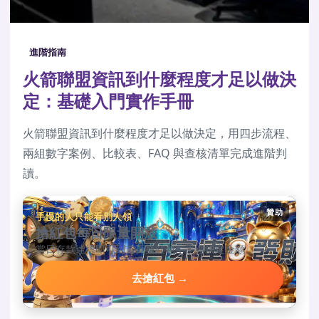
進階指南
火箭聯盟資訊到什麼程度才足以做決
定：基礎入門實作手冊
火箭聯盟資訊到什麼程度才足以做決定，用四步流程、
兩組數字案例、比較表、FAQ 與查核清單完成進階判
讀。
贊助
手慢的人只能看別人領
搶紅包每日限量開放
當日存款達標即可到首頁搶紅包，手速決定金額。
去搶紅包 →