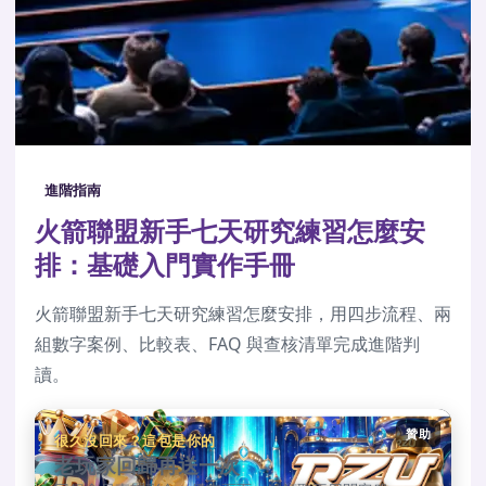
進階指南
火箭聯盟新手七天研究練習怎麼安
排：基礎入門實作手冊
火箭聯盟新手七天研究練習怎麼安排，用四步流程、兩
組數字案例、比較表、FAQ 與查核清單完成進階判
讀。
贊助
很久沒回來？這包是你的
老玩家回歸再送一次