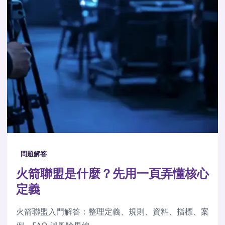
問題解答
火箭聯盟是什麼？先用一頁弄懂核心
定義
火箭聯盟入門解答：整理定義、規則、資料、指標、案