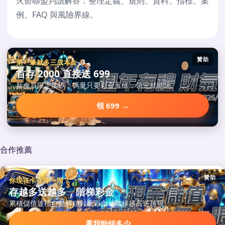
火箭聯盟判讀解答：整理定義、規則、資料、指標、案
例、FAQ 與風險界線。
贊助
第一筆就多三成本金
首存 2000 直接送 699
新會員限定加碼，碼量只要彩金五倍，領完就能玩。
領 699 →
合作推薦
贊助
你現在卡在哪一階？
存越多送越多，階梯彩金
累積儲值達標自動解鎖對應彩金，階梯越高送越狠。
看我能領多少 →