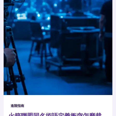
進階指南
火箭聯盟同名術語定義衝突怎麼裁