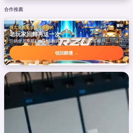
合作推薦
贊助
很久沒回來？這包是你的
老玩家回歸再送一次
回鍋會員專屬彩金，優惠頁面一鍵領取不用問客服。
領回歸禮 →