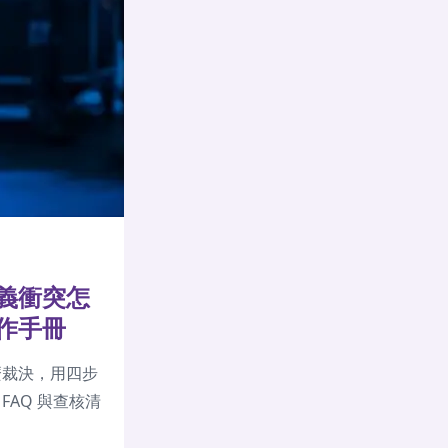
義衝突怎
作手冊
麼裁決，用四步
AQ 與查核清