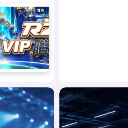
贊助
你的
送
優
問