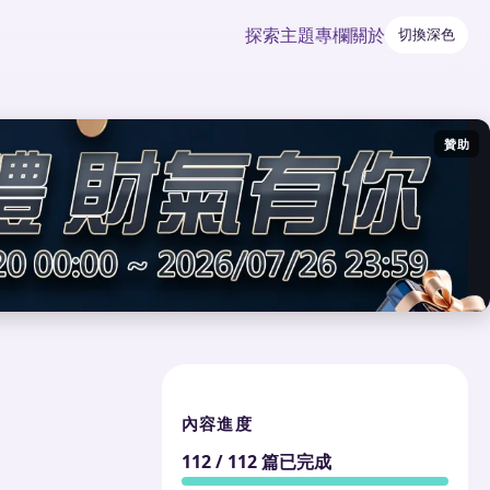
探索
主題
專欄
關於
切換深色
贊助
內容進度
112 / 112 篇已完成