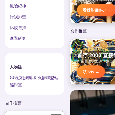
風險紀律
看我能領多少 →
錯誤排查
比較選擇
合作推薦
進階研究
第一筆就多三成本金
首存 2000 直接
新會員限定加碼，碼量
人物誌
領 699 →
GG冠利娛樂城-火箭聯盟站
編輯室
合作推薦