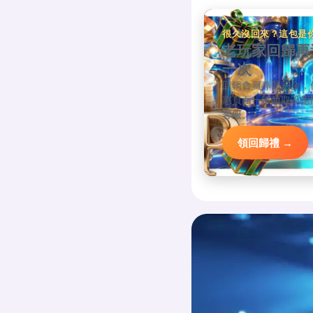
很久沒回來？這包是
老玩家回歸再
一次
回鍋會員專屬彩金，
惠頁面一鍵領取不用
客服。
領回歸禮 →