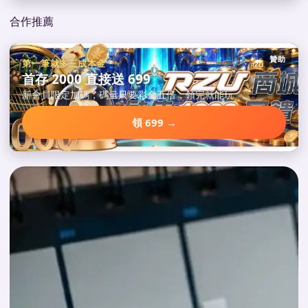
合作推薦
贊助
第一筆就多三成本金
首存 2000 直接送 699
新會員限定加碼，碼量只要彩金五倍，領完就能玩。
領 699 →