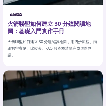
進階指南
火箭聯盟如何建立 30 分鐘閱讀地
圖：基礎入門實作手冊
火箭聯盟如何建立 30 分鐘閱讀地圖，用四步流程、兩
組數字案例、比較表、FAQ 與查核清單完成進階判
讀。