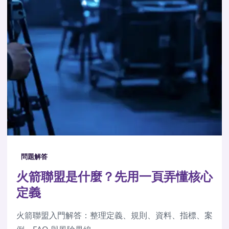
問題解答
火箭聯盟是什麼？先用一頁弄懂核心
定義
火箭聯盟入門解答：整理定義、規則、資料、指標、案