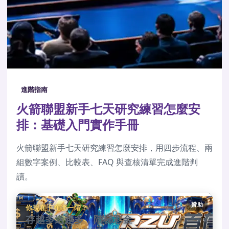
進階指南
火箭聯盟新手七天研究練習怎麼安
排：基礎入門實作手冊
火箭聯盟新手七天研究練習怎麼安排，用四步流程、兩
組數字案例、比較表、FAQ 與查核清單完成進階判
讀。
贊助
你現在卡在哪一階？
存越多送越多，階梯彩金