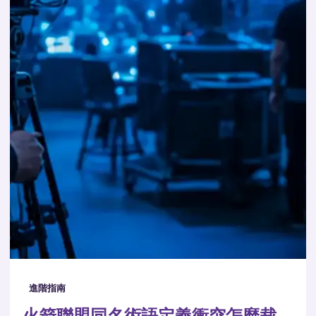
進階指南
火箭聯盟同名術語定義衝突怎麼裁