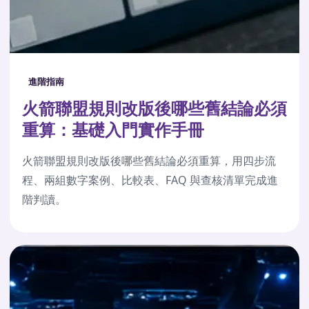
進階指南
火箭聯盟規則改版後哪些舊結論必須
重算：基礎入門實作手冊
火箭聯盟規則改版後哪些舊結論必須重算，用四步流
程、兩組數字案例、比較表、FAQ 與查核清單完成進
階判讀。