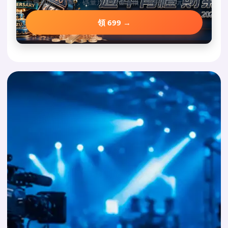
新會員限定加碼，碼量只要彩金五倍，領完就能玩。
領 699 →