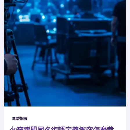
進階指南
火箭聯盟同名術語定義衝突怎麼裁