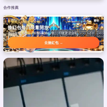
合作推薦
贊助
手慢的人只能看別人領
搶紅包每日限量開放
當日存款達標即可到首頁搶紅包，手速決定金額。
去搶紅包 →