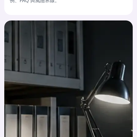
例、FAQ 與風險界線。