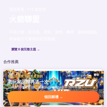
電競賽事 · 112 篇研究
火箭聯盟
不靠口號，從定義、規則、資料、機率、案例與風險
界線建立可重現的研究路線。
瀏覽 8 個完整主題 →
合作推薦
贊助
很久沒回來？這包是你的
老玩家回歸再送一次
回鍋會員專屬彩金，優惠頁面一鍵領取不用問客服。
領回歸禮 →