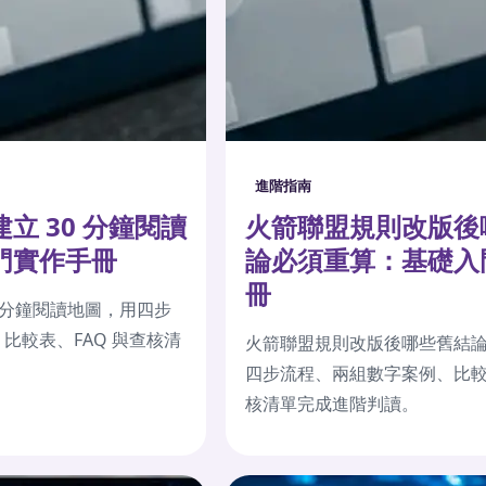
進階指南
立 30 分鐘閱讀
火箭聯盟規則改版後
門實作手冊
論必須重算：基礎入
冊
0 分鐘閱讀地圖，用四步
比較表、FAQ 與查核清
火箭聯盟規則改版後哪些舊結
四步流程、兩組數字案例、比較表
核清單完成進階判讀。