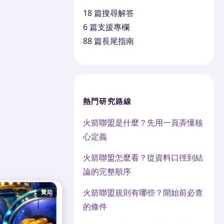
18 篇搜尋解答
6 篇支援專欄
88 篇長尾指南
熱門研究路線
火箭聯盟是什麼？先用一頁弄懂核
心定義
火箭聯盟怎麼看？從資料口徑到結
論的完整順序
火箭聯盟規則有哪些？開始前必查
贊助
的條件