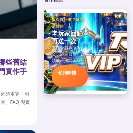
贊助
很久沒回來？這包
是你的
老玩家回歸
再送一次
回鍋會員專屬彩
金，優惠頁面一鍵
哪些舊結
領取不用問客服。
門實作手
領回歸禮
→
論必須重算，用
、FAQ 與查