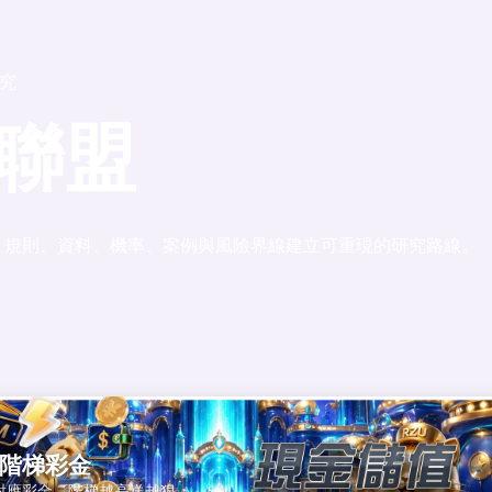
研究
聯盟
、規則、資料、機率、案例與風險界線建立可重現的研究路線。
階梯彩金
對應彩金，階梯越高送越狠。