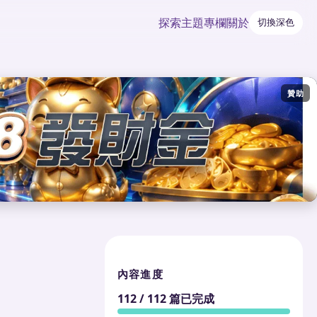
探索
主題
專欄
關於
切換深色
贊助
內容進度
112 / 112 篇已完成