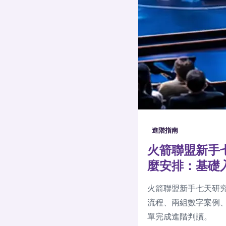
進階指南
火箭聯盟新手
麼安排：基礎
火箭聯盟新手七天研
流程、兩組數字案例、
單完成進階判讀。