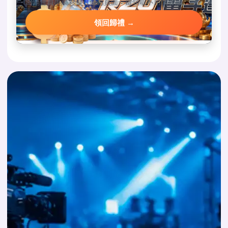
回鍋會員專屬彩金，優惠頁面一鍵領取不用問客服。
領回歸禮 →