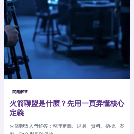
問題解答
火箭聯盟是什麼？先用一頁弄懂核心
定義
火箭聯盟入門解答：整理定義、規則、資料、指標、案