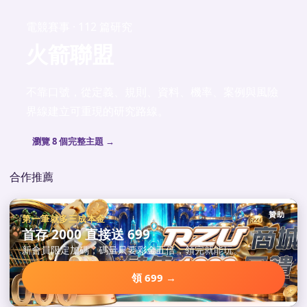
電競賽事 · 112 篇研究
火箭聯盟
不靠口號，從定義、規則、資料、機率、案例與風險
界線建立可重現的研究路線。
瀏覽 8 個完整主題 →
合作推薦
贊助
第一筆就多三成本金
首存 2000 直接送 699
新會員限定加碼，碼量只要彩金五倍，領完就能玩。
領 699 →