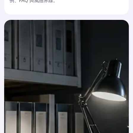
例、FAQ 與風險界線。