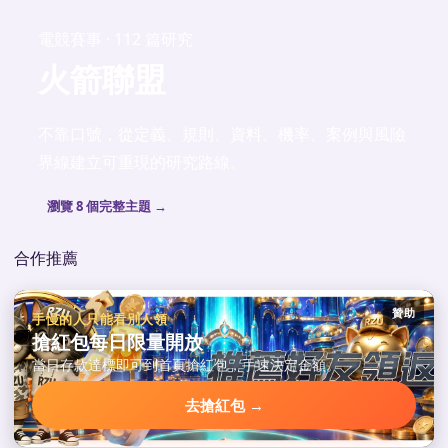
電競賽事 · 112 篇研究
火箭聯盟
不靠口號，從定義、規則、資料、機率、案例與風險
界線建立可重現的研究路線。
瀏覽 8 個完整主題 →
合作推薦
贊助
手慢的人只能看別人領
搶紅包每日限量開放
當日存款達標即可到首頁搶紅包，手速決定金額。
去搶紅包 →