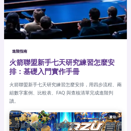
進階指南
火箭聯盟新手七天研究練習怎麼安
排：基礎入門實作手冊
火箭聯盟新手七天研究練習怎麼安排，用四步流程、兩
組數字案例、比較表、FAQ 與查核清單完成進階判
讀。
贊助
你現在卡在哪一階？
存越多送越多，階梯彩金