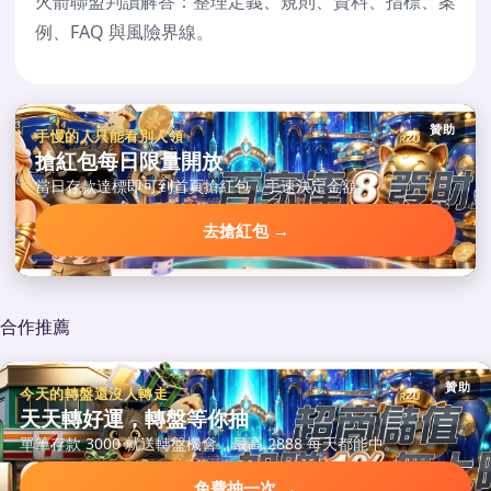
火箭聯盟判讀解答：整理定義、規則、資料、指標、案
例、FAQ 與風險界線。
贊助
手慢的人只能看別人領
搶紅包每日限量開放
當日存款達標即可到首頁搶紅包，手速決定金額。
去搶紅包 →
合作推薦
贊助
今天的轉盤還沒人轉走
天天轉好運，轉盤等你抽
單筆存款 3000 就送轉盤機會，最高 2888 每天都能中。
免費抽一次 →