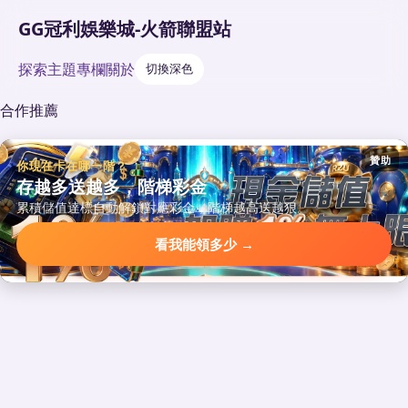
GG冠利娛樂城-火箭聯盟站
探索
主題
專欄
關於
切換深色
合作推薦
贊助
你現在卡在哪一階？
存越多送越多，階梯彩金
累積儲值達標自動解鎖對應彩金，階梯越高送越狠。
看我能領多少 →