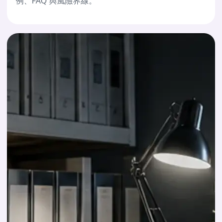
例、FAQ 與風險界線。