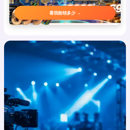
累積儲值達標自動解鎖對應彩金，階梯越高送越狠。
看我能領多少 →