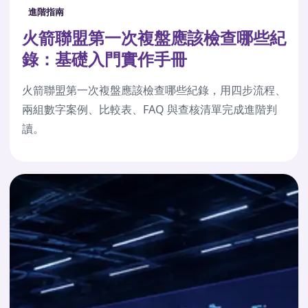
進階指南
火箭聯盟第一次複盤應該檢查哪些紀
錄：基礎入門實作手冊
火箭聯盟第一次複盤應該檢查哪些紀錄，用四步流程、
兩組數字案例、比較表、FAQ 與查核清單完成進階判
讀。