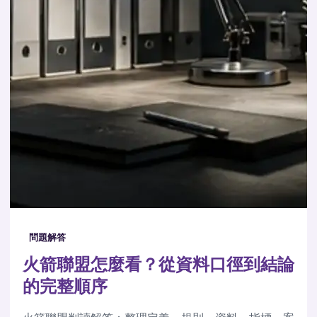
問題解答
火箭聯盟怎麼看？從資料口徑到結論
的完整順序