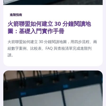
進階指南
火箭聯盟如何建立 30 分鐘閱讀地
圖：基礎入門實作手冊
火箭聯盟如何建立 30 分鐘閱讀地圖，用四步流程、兩
組數字案例、比較表、FAQ 與查核清單完成進階判
讀。