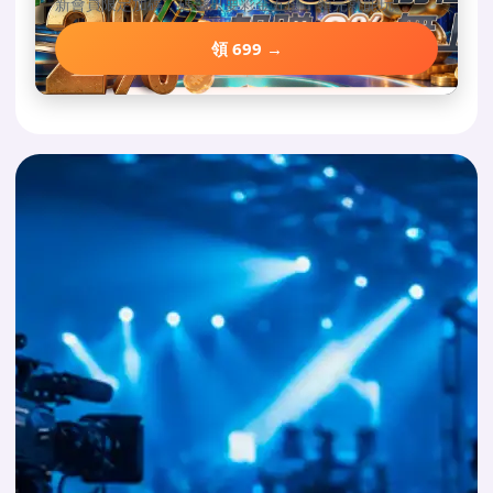
新會員限定加碼，碼量只要彩金五倍，領完就能玩。
領 699 →