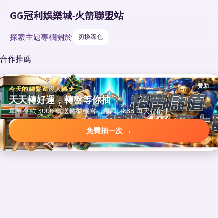
GG冠利娛樂城-火箭聯盟站
探索
主題
專欄
關於
切換深色
合作推薦
贊助
今天的轉盤還沒人轉走
天天轉好運，轉盤等你抽
單筆存款 3000 就送轉盤機會，最高 2888 每天都能中。
免費抽一次 →