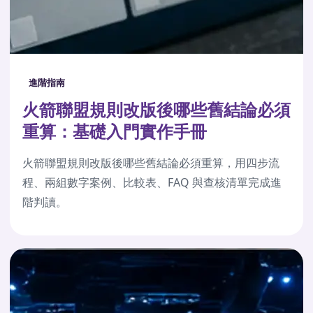
進階指南
火箭聯盟規則改版後哪些舊結論必須
重算：基礎入門實作手冊
火箭聯盟規則改版後哪些舊結論必須重算，用四步流
程、兩組數字案例、比較表、FAQ 與查核清單完成進
階判讀。