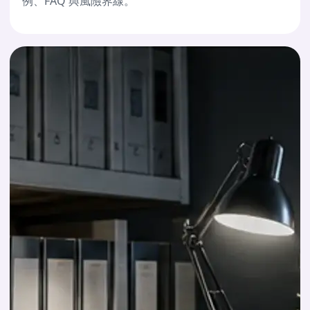
例、FAQ 與風險界線。