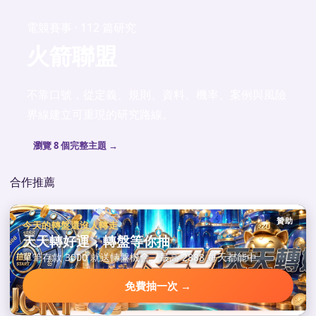
電競賽事 · 112 篇研究
火箭聯盟
不靠口號，從定義、規則、資料、機率、案例與風險
界線建立可重現的研究路線。
瀏覽 8 個完整主題 →
合作推薦
贊助
今天的轉盤還沒人轉走
天天轉好運，轉盤等你抽
單筆存款 3000 就送轉盤機會，最高 2888 每天都能中。
免費抽一次 →