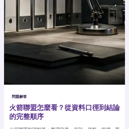
問題解答
火箭聯盟怎麼看？從資料口徑到結論
的完整順序