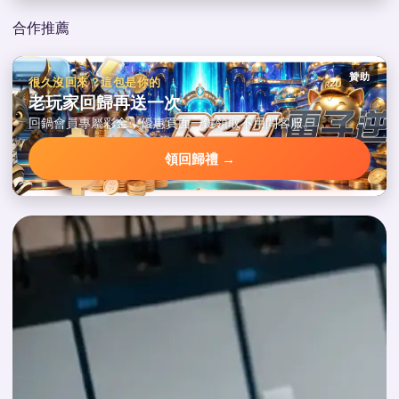
合作推薦
贊助
很久沒回來？這包是你的
老玩家回歸再送一次
回鍋會員專屬彩金，優惠頁面一鍵領取不用問客服。
領回歸禮 →