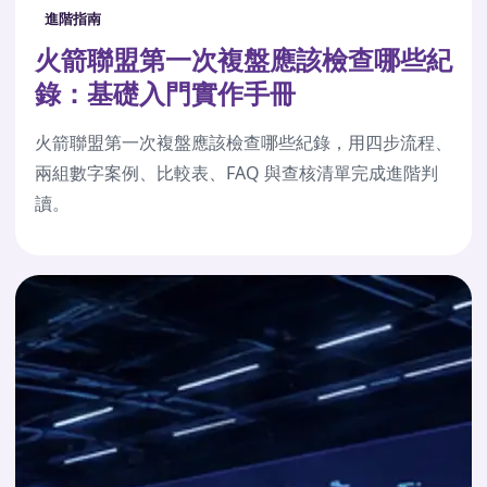
進階指南
火箭聯盟第一次複盤應該檢查哪些紀
錄：基礎入門實作手冊
火箭聯盟第一次複盤應該檢查哪些紀錄，用四步流程、
兩組數字案例、比較表、FAQ 與查核清單完成進階判
讀。