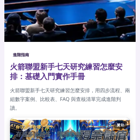
進階指南
火箭聯盟新手七天研究練習怎麼安
排：基礎入門實作手冊
火箭聯盟新手七天研究練習怎麼安排，用四步流程、兩
組數字案例、比較表、FAQ 與查核清單完成進階判
讀。
贊助
你現在卡在哪一階？
存越多送越多，階梯彩金