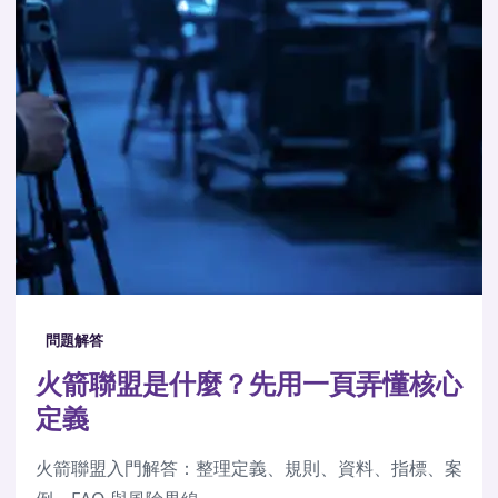
問題解答
火箭聯盟是什麼？先用一頁弄懂核心
定義
火箭聯盟入門解答：整理定義、規則、資料、指標、案