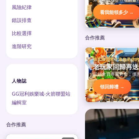
風險紀律
看我能領多少 →
錯誤排查
比較選擇
合作推薦
進階研究
很久沒回來？這包是你
老玩家回歸再送
回鍋會員專屬彩金，優
人物誌
領回歸禮 →
GG冠利娛樂城-火箭聯盟站
編輯室
合作推薦