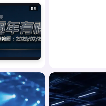
贊助
接
量
就