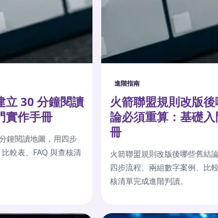
進階指南
立 30 分鐘閱讀
火箭聯盟規則改版後
門實作手冊
論必須重算：基礎入
冊
0 分鐘閱讀地圖，用四步
比較表、FAQ 與查核清
火箭聯盟規則改版後哪些舊結
四步流程、兩組數字案例、比較表
核清單完成進階判讀。