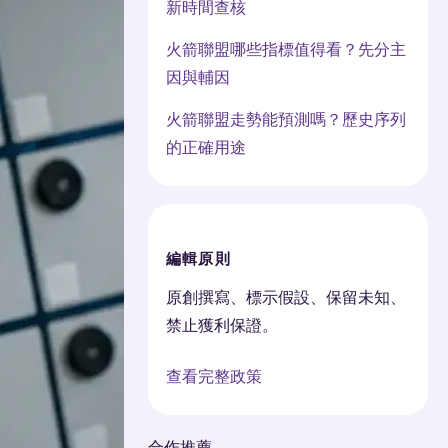
新時間查核
火箭聯盟哪些指標值得看？先分主
因與輔因
火箭聯盟走勢能預測嗎？歷史序列
的正確用途
編輯原則
原創撰寫、標示假設、保留未知、
禁止獲利保證。
查看完整政策
合作推薦