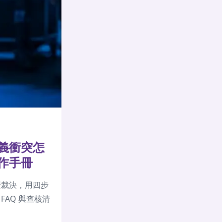
義衝突怎
作手冊
麼裁決，用四步
AQ 與查核清