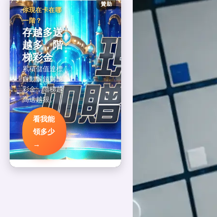
贊助
你現在卡在哪
一階？
存越多送
越多，階
梯彩金
累積儲值達標
自動解鎖對應
彩金，階梯越
高送越狠。
看我能
領多少
→