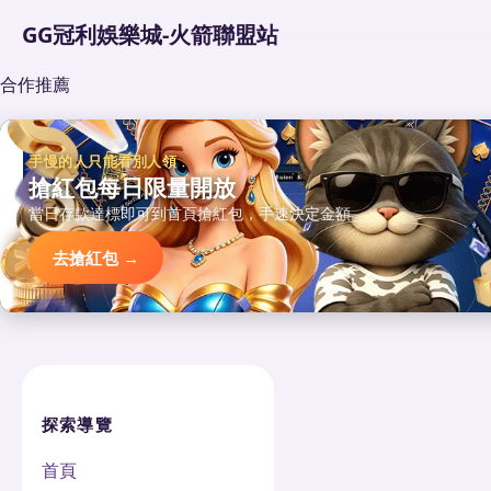
GG冠利娛樂城-火箭聯盟站
合作推薦
手慢的人只能看別人領
搶紅包每日限量開放
當日存款達標即可到首頁搶紅包，手速決定金額。
去搶紅包 →
探索導覽
首頁