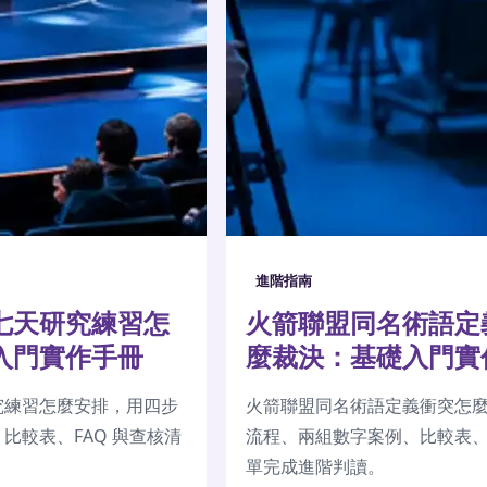
進階指南
七天研究練習怎
火箭聯盟同名術語定
入門實作手冊
麼裁決：基礎入門實
究練習怎麼安排，用四步
火箭聯盟同名術語定義衝突怎
比較表、FAQ 與查核清
流程、兩組數字案例、比較表、F
單完成進階判讀。