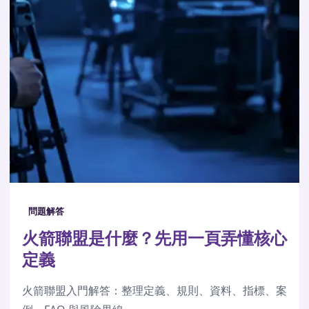
問題解答
火箭聯盟是什麼？先用一頁弄懂核心
定義
火箭聯盟入門解答：整理定義、規則、資料、指標、案