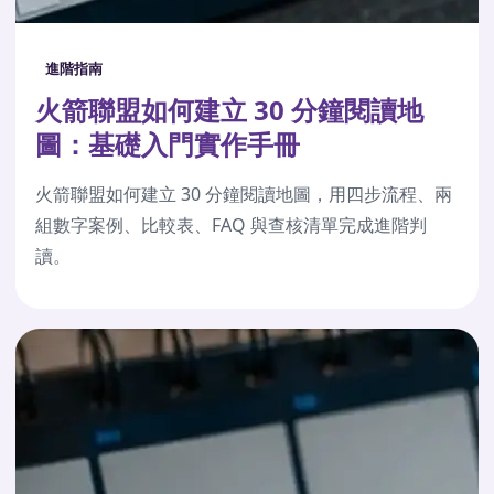
進階指南
火箭聯盟如何建立 30 分鐘閱讀地
圖：基礎入門實作手冊
火箭聯盟如何建立 30 分鐘閱讀地圖，用四步流程、兩
組數字案例、比較表、FAQ 與查核清單完成進階判
讀。