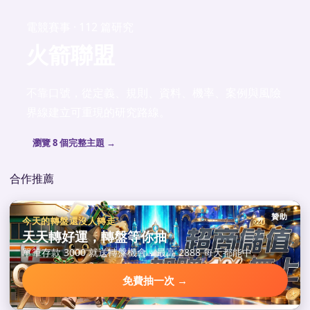
電競賽事 · 112 篇研究
火箭聯盟
不靠口號，從定義、規則、資料、機率、案例與風險
界線建立可重現的研究路線。
瀏覽 8 個完整主題 →
合作推薦
贊助
今天的轉盤還沒人轉走
天天轉好運，轉盤等你抽
單筆存款 3000 就送轉盤機會，最高 2888 每天都能中。
免費抽一次 →