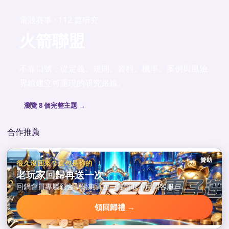
電競賽事 · 112 篇研究
火箭聯盟
不靠口號，從定義、規則、資料、機率、案例與風險
界線建立可重現的研究路線。
瀏覽 8 個完整主題 →
合作推薦
贊助
很久沒回來？這包是你的
老玩家回歸再送一次
回鍋會員專屬彩金，優惠頁面一鍵領取不用問客服。
領回歸禮 →