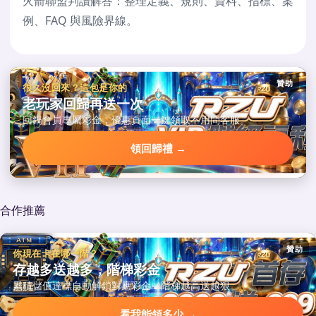
火箭聯盟判讀解答：整理定義、規則、資料、指標、案
例、FAQ 與風險界線。
贊助
很久沒回來？這包是你的
老玩家回歸再送一次
回鍋會員專屬彩金，優惠頁面一鍵領取不用問客服。
領回歸禮 →
合作推薦
贊助
你現在卡在哪一階？
存越多送越多，階梯彩金
累積儲值達標自動解鎖對應彩金，階梯越高送越狠。
看我能領多少 →