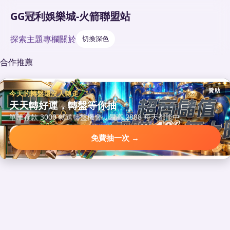
GG冠利娛樂城-火箭聯盟站
探索
主題
專欄
關於
切換深色
合作推薦
贊助
今天的轉盤還沒人轉走
天天轉好運，轉盤等你抽
單筆存款 3000 就送轉盤機會，最高 2888 每天都能中。
免費抽一次 →