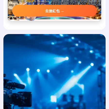
當日存款達標即可到首頁搶紅包，手速決定金額。
去搶紅包 →