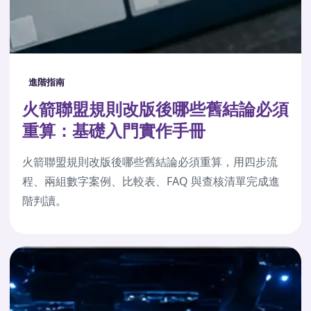
進階指南
火箭聯盟規則改版後哪些舊結論必須
重算：基礎入門實作手冊
火箭聯盟規則改版後哪些舊結論必須重算，用四步流
程、兩組數字案例、比較表、FAQ 與查核清單完成進
階判讀。