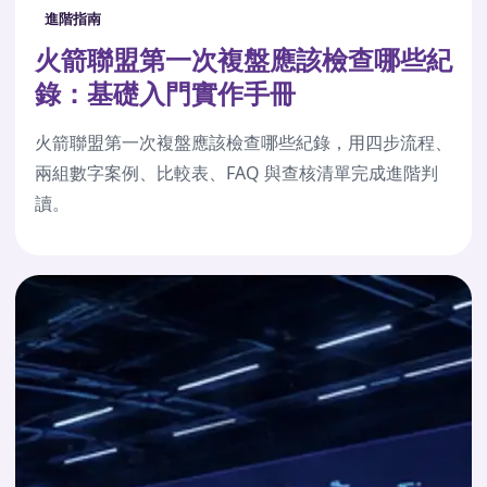
進階指南
火箭聯盟第一次複盤應該檢查哪些紀
錄：基礎入門實作手冊
火箭聯盟第一次複盤應該檢查哪些紀錄，用四步流程、
兩組數字案例、比較表、FAQ 與查核清單完成進階判
讀。