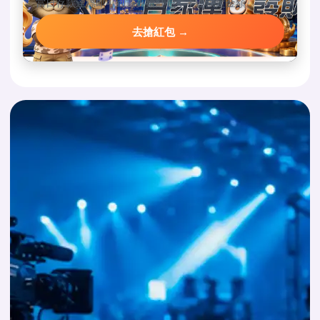
當日存款達標即可到首頁搶紅包，手速決定金額。
去搶紅包 →