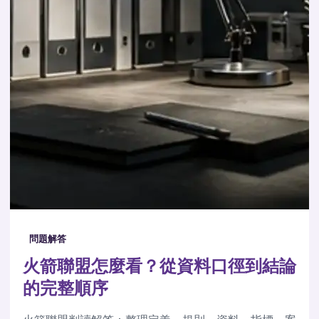
問題解答
火箭聯盟怎麼看？從資料口徑到結論
的完整順序