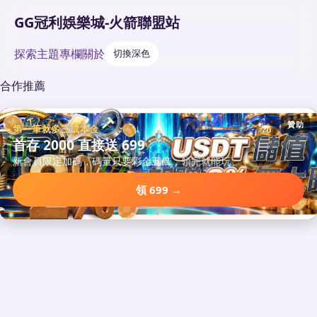
GG冠利娛樂城-火箭聯盟站
探索
主題
專欄
關於
切換深色
合作推薦
贊助
第一筆就多三成本金
首存 2000 直接送 699
新會員限定加碼，碼量只要彩金五倍，領完就能玩。
領 699 →