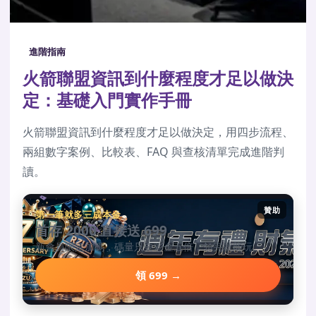
進階指南
火箭聯盟資訊到什麼程度才足以做決
定：基礎入門實作手冊
火箭聯盟資訊到什麼程度才足以做決定，用四步流程、
兩組數字案例、比較表、FAQ 與查核清單完成進階判
讀。
贊助
第一筆就多三成本金
首存 2000 直接送 699
新會員限定加碼，碼量只要彩金五倍，領完就能玩。
領 699 →