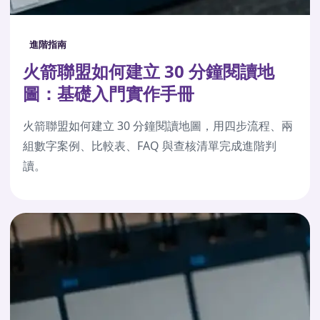
進階指南
火箭聯盟如何建立 30 分鐘閱讀地
圖：基礎入門實作手冊
火箭聯盟如何建立 30 分鐘閱讀地圖，用四步流程、兩
組數字案例、比較表、FAQ 與查核清單完成進階判
讀。