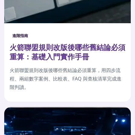
進階指南
火箭聯盟規則改版後哪些舊結論必須
重算：基礎入門實作手冊
火箭聯盟規則改版後哪些舊結論必須重算，用四步流
程、兩組數字案例、比較表、FAQ 與查核清單完成進
階判讀。