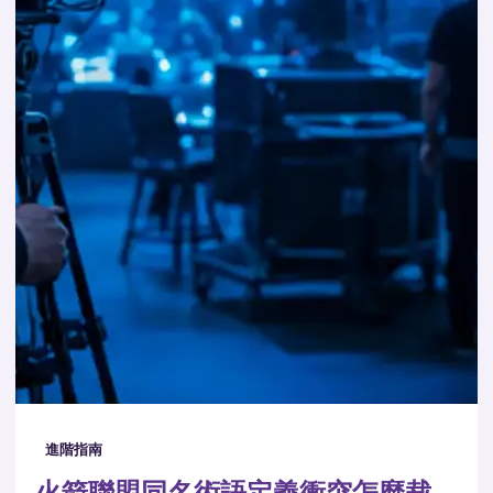
進階指南
火箭聯盟同名術語定義衝突怎麼裁