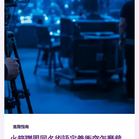
進階指南
火箭聯盟同名術語定義衝突怎麼裁