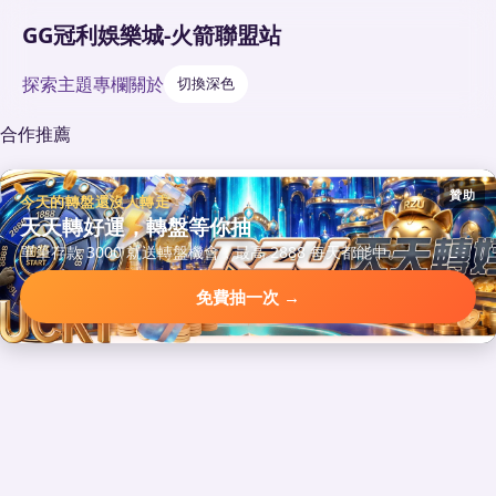
GG冠利娛樂城-火箭聯盟站
探索
主題
專欄
關於
切換深色
合作推薦
贊助
今天的轉盤還沒人轉走
天天轉好運，轉盤等你抽
單筆存款 3000 就送轉盤機會，最高 2888 每天都能中。
免費抽一次 →