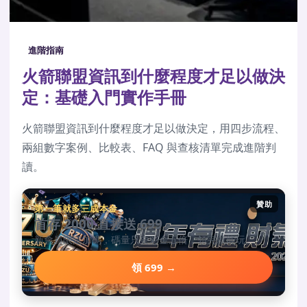
進階指南
火箭聯盟資訊到什麼程度才足以做決
定：基礎入門實作手冊
火箭聯盟資訊到什麼程度才足以做決定，用四步流程、
兩組數字案例、比較表、FAQ 與查核清單完成進階判
讀。
贊助
第一筆就多三成本金
首存 2000 直接送 699
新會員限定加碼，碼量只要彩金五倍，領完就能玩。
領 699 →