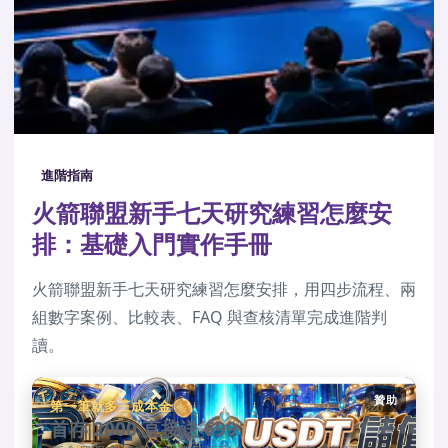
進階指南
火箭聯盟新手七天研究練習怎麼安
排：基礎入門實作手冊
火箭聯盟新手七天研究練習怎麼安排，用四步流程、兩
組數字案例、比較表、FAQ 與查核清單完成進階判
讀。
贊助
第一筆就多三成本金
首存 2000 直接送 699