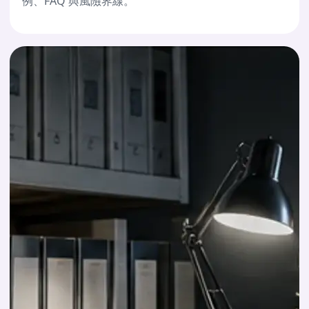
例、FAQ 與風險界線。