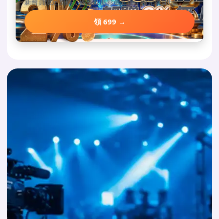
新會員限定加碼，碼量只要彩金五倍，領完就能玩。
領 699 →