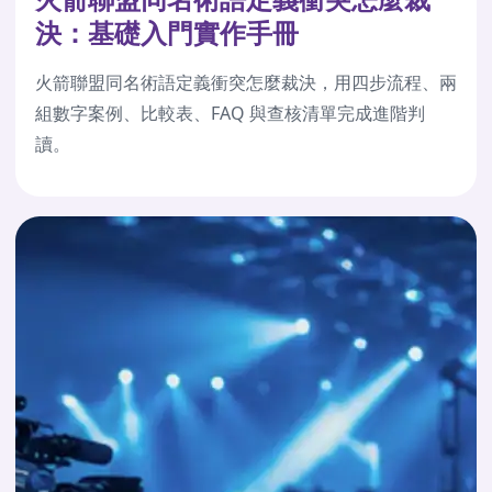
決：基礎入門實作手冊
火箭聯盟同名術語定義衝突怎麼裁決，用四步流程、兩
組數字案例、比較表、FAQ 與查核清單完成進階判
讀。