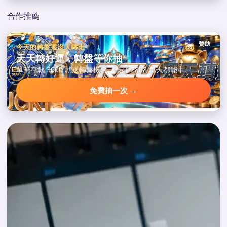
合作推薦
贊助
今天的轉盤還沒人轉走
天天轉好運，轉盤等你抽
單筆存款 3000 就送轉盤機會，最高 2888 每天都能中。
免費抽一次 →