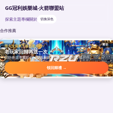
GG冠利娛樂城-火箭聯盟站
探索
主題
專欄
關於
切換深色
合作推薦
贊助
很久沒回來？這包是你的
老玩家回歸再送一次
回鍋會員專屬彩金，優惠頁面一鍵領取不用問客服。
領回歸禮 →