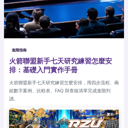
進階指南
火箭聯盟新手七天研究練習怎麼安
排：基礎入門實作手冊
火箭聯盟新手七天研究練習怎麼安排，用四步流程、兩
組數字案例、比較表、FAQ 與查核清單完成進階判
讀。
贊助
第一筆就多三成本金
首存 2000 直接送 699