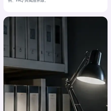
例、FAQ 與風險界線。