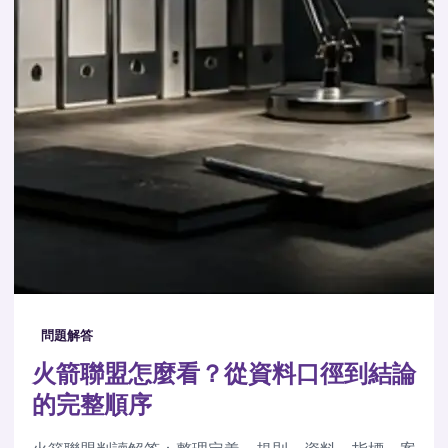
問題解答
火箭聯盟怎麼看？從資料口徑到結論
的完整順序