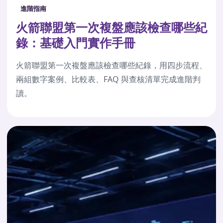
進階指南
火箭聯盟第一次複盤應該檢查哪些紀
錄：基礎入門實作手冊
火箭聯盟第一次複盤應該檢查哪些紀錄，用四步流程、
兩組數字案例、比較表、FAQ 與查核清單完成進階判
讀。