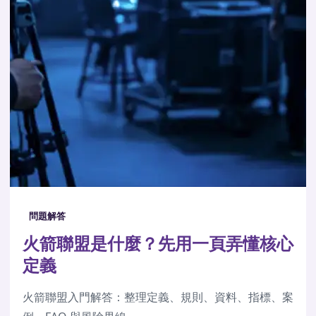
問題解答
火箭聯盟是什麼？先用一頁弄懂核心
定義
火箭聯盟入門解答：整理定義、規則、資料、指標、案