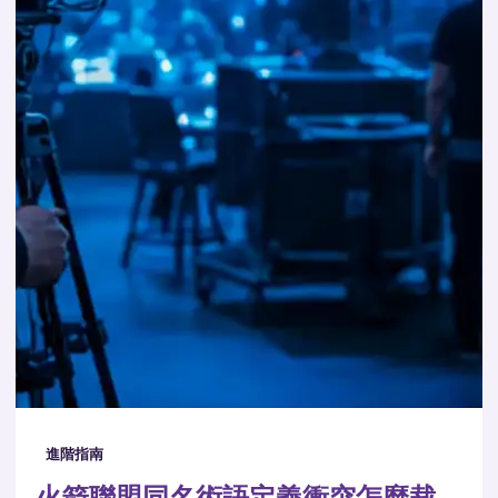
進階指南
火箭聯盟同名術語定義衝突怎麼裁