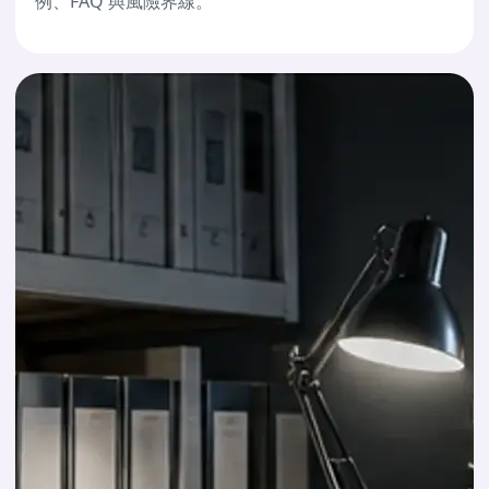
例、FAQ 與風險界線。