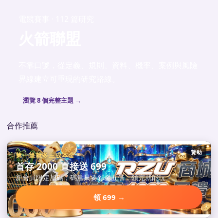
電競賽事 · 112 篇研究
火箭聯盟
不靠口號，從定義、規則、資料、機率、案例與風險
界線建立可重現的研究路線。
瀏覽 8 個完整主題 →
合作推薦
贊助
第一筆就多三成本金
首存 2000 直接送 699
新會員限定加碼，碼量只要彩金五倍，領完就能玩。
領 699 →