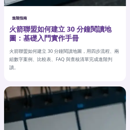
進階指南
火箭聯盟如何建立 30 分鐘閱讀地
圖：基礎入門實作手冊
火箭聯盟如何建立 30 分鐘閱讀地圖，用四步流程、兩
組數字案例、比較表、FAQ 與查核清單完成進階判
讀。