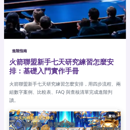
進階指南
火箭聯盟新手七天研究練習怎麼安
排：基礎入門實作手冊
火箭聯盟新手七天研究練習怎麼安排，用四步流程、兩
組數字案例、比較表、FAQ 與查核清單完成進階判
讀。
贊助
今天的轉盤還沒人轉走
天天轉好運，轉盤等你抽