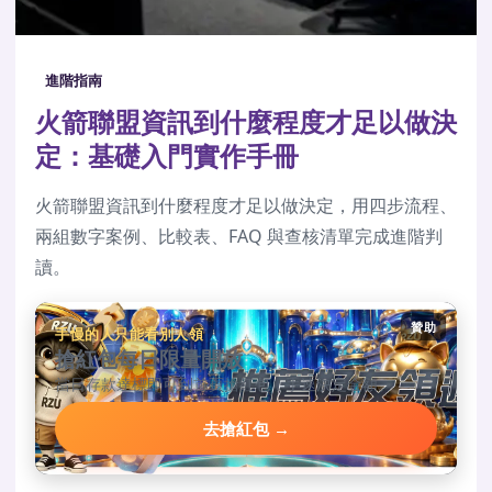
進階指南
火箭聯盟資訊到什麼程度才足以做決
定：基礎入門實作手冊
火箭聯盟資訊到什麼程度才足以做決定，用四步流程、
兩組數字案例、比較表、FAQ 與查核清單完成進階判
讀。
贊助
手慢的人只能看別人領
搶紅包每日限量開放
當日存款達標即可到首頁搶紅包，手速決定金額。
去搶紅包 →