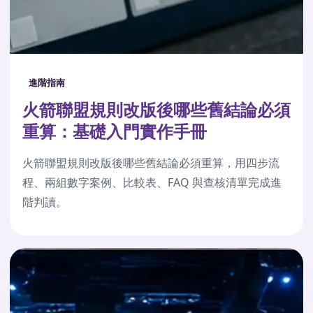
進階指南
火箭聯盟規則改版後哪些舊結論必須
重算：基礎入門實作手冊
火箭聯盟規則改版後哪些舊結論必須重算，用四步流
程、兩組數字案例、比較表、FAQ 與查核清單完成進
階判讀。