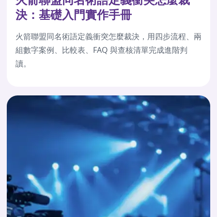
決：基礎入門實作手冊
火箭聯盟同名術語定義衝突怎麼裁決，用四步流程、兩
組數字案例、比較表、FAQ 與查核清單完成進階判
讀。