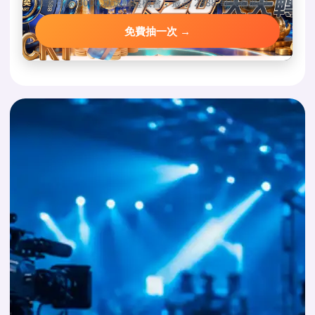
單筆存款 3000 就送轉盤機會，最高 2888 每天都能中。
免費抽一次 →