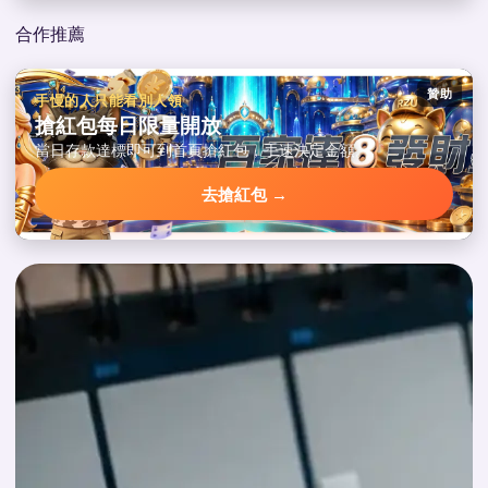
合作推薦
贊助
手慢的人只能看別人領
搶紅包每日限量開放
當日存款達標即可到首頁搶紅包，手速決定金額。
去搶紅包 →