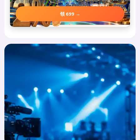
新會員限定加碼，碼量只要彩金五倍，領完就能玩。
領 699 →