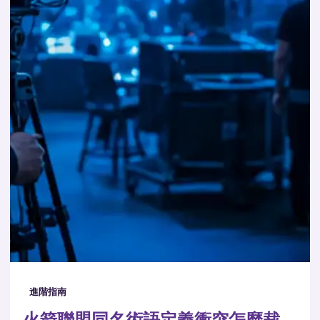
進階指南
火箭聯盟同名術語定義衝突怎麼裁