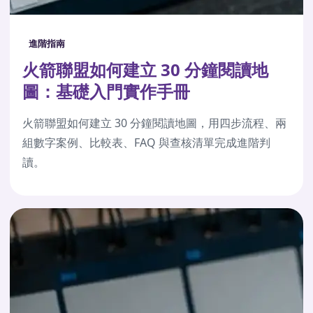
進階指南
火箭聯盟如何建立 30 分鐘閱讀地
圖：基礎入門實作手冊
火箭聯盟如何建立 30 分鐘閱讀地圖，用四步流程、兩
組數字案例、比較表、FAQ 與查核清單完成進階判
讀。