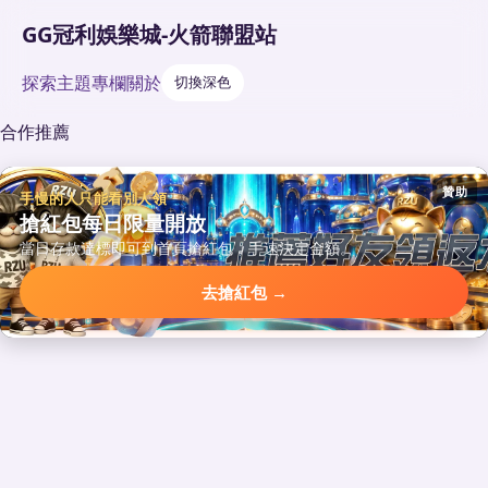
GG冠利娛樂城-火箭聯盟站
探索
主題
專欄
關於
切換深色
合作推薦
贊助
手慢的人只能看別人領
搶紅包每日限量開放
當日存款達標即可到首頁搶紅包，手速決定金額。
去搶紅包 →