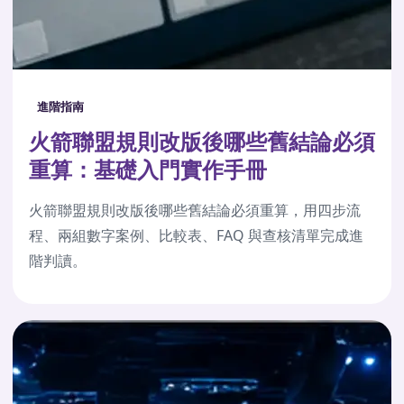
進階指南
火箭聯盟規則改版後哪些舊結論必須
重算：基礎入門實作手冊
火箭聯盟規則改版後哪些舊結論必須重算，用四步流
程、兩組數字案例、比較表、FAQ 與查核清單完成進
階判讀。