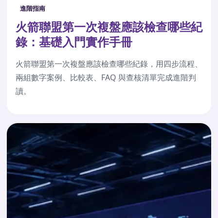
進階指南
火箭聯盟第一次複盤應該檢查哪些紀
錄：基礎入門實作手冊
火箭聯盟第一次複盤應該檢查哪些紀錄，用四步流程、
兩組數字案例、比較表、FAQ 與查核清單完成進階判
讀。