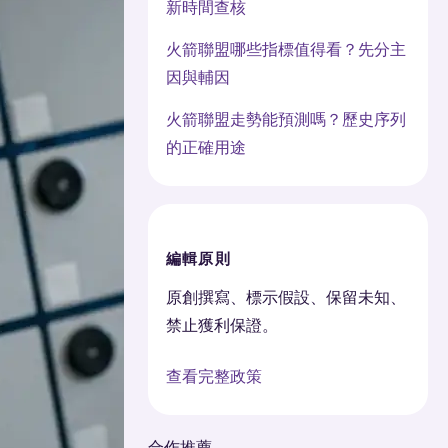
新時間查核
火箭聯盟哪些指標值得看？先分主
因與輔因
火箭聯盟走勢能預測嗎？歷史序列
的正確用途
編輯原則
原創撰寫、標示假設、保留未知、
禁止獲利保證。
查看完整政策
合作推薦