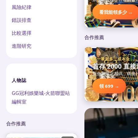
風險紀律
看我能領多少 →
錯誤排查
比較選擇
合作推薦
進階研究
第一筆就多三成本金
首存 2000 直接
新會員限定加碼，碼量
人物誌
領 699 →
GG冠利娛樂城-火箭聯盟站
編輯室
合作推薦