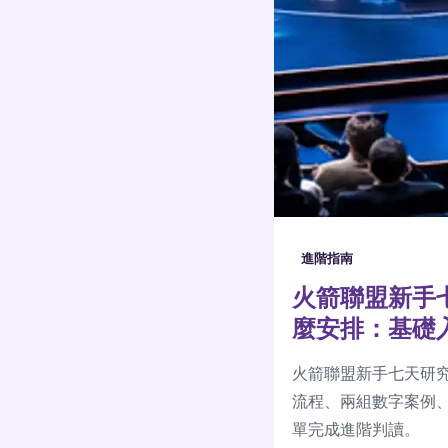
進階指南
火箭聯盟新手
麼安排：基礎
火箭聯盟新手七天研
流程、兩組數字案例、
單完成進階判讀。