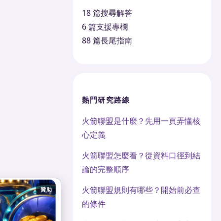
18 篇搜尋解答
6 篇支援專欄
88 篇長尾指南
熱門研究路線
火箭聯盟是什麼？先用一頁弄懂核
心定義
火箭聯盟怎麼看？從資料口徑到結
論的完整順序
火箭聯盟規則有哪些？開始前必查
贊助
的條件