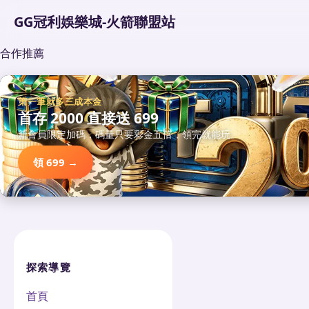
GG冠利娛樂城-火箭聯盟站
合作推薦
第一筆就多三成本金
首存 2000 直接送 699
新會員限定加碼，碼量只要彩金五倍，領完就能玩。
領 699 →
探索導覽
首頁