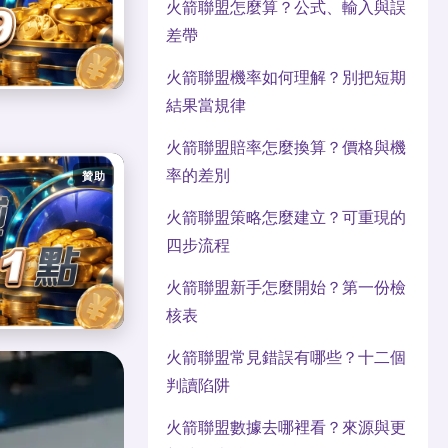
火箭聯盟怎麼算？公式、輸入與誤
差帶
火箭聯盟機率如何理解？別把短期
結果當規律
火箭聯盟賠率怎麼換算？價格與機
率的差別
贊助
火箭聯盟策略怎麼建立？可重現的
四步流程
火箭聯盟新手怎麼開始？第一份檢
核表
火箭聯盟常見錯誤有哪些？十二個
判讀陷阱
火箭聯盟數據去哪裡看？來源與更