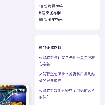
18 篇搜尋解答
6 篇支援專欄
88 篇長尾指南
熱門研究路線
火箭聯盟是什麼？先用一頁弄懂核
心定義
火箭聯盟怎麼看？從資料口徑到結
論的完整順序
火箭聯盟規則有哪些？開始前必查
贊助
的條件