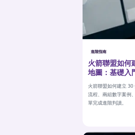
進階指南
火箭聯盟如何建
地圖：基礎入
火箭聯盟如何建立 3
流程、兩組數字案例、
單完成進階判讀。