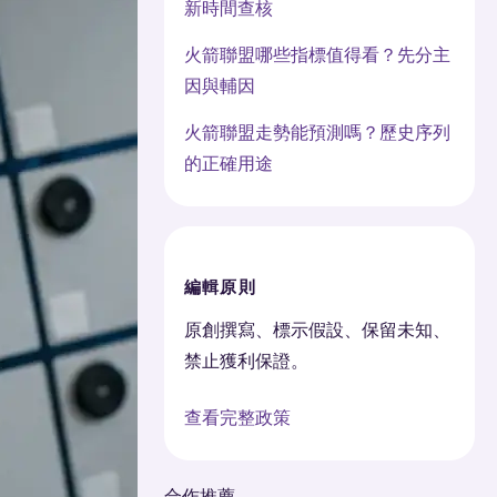
新時間查核
火箭聯盟哪些指標值得看？先分主
因與輔因
火箭聯盟走勢能預測嗎？歷史序列
的正確用途
編輯原則
原創撰寫、標示假設、保留未知、
禁止獲利保證。
查看完整政策
合作推薦