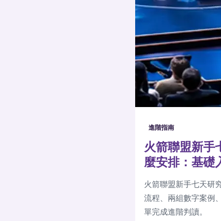
進階指南
火箭聯盟新手
麼安排：基礎
火箭聯盟新手七天研
流程、兩組數字案例、
單完成進階判讀。