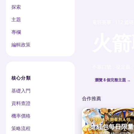
探索
主題
電競賽事 · 112 篇
火箭
專欄
編輯政策
不靠口號，從定義
核心分類
瀏覽 8 個完整主題 →
基礎入門
合作推薦
資料查證
機率價格
手慢的人只能看別人領
搶紅包每日限量
策略流程
當日存款達標即可到首