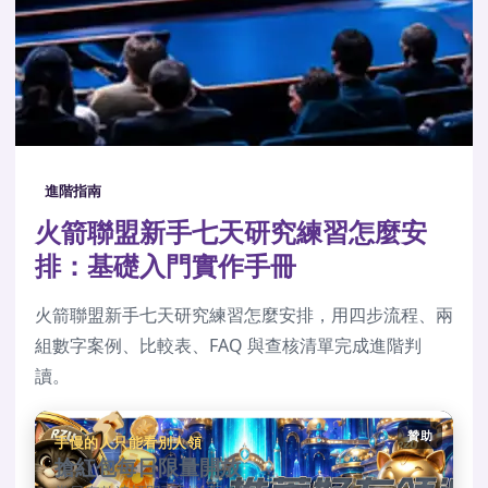
進階指南
火箭聯盟新手七天研究練習怎麼安
排：基礎入門實作手冊
火箭聯盟新手七天研究練習怎麼安排，用四步流程、兩
組數字案例、比較表、FAQ 與查核清單完成進階判
讀。
贊助
手慢的人只能看別人領
搶紅包每日限量開放