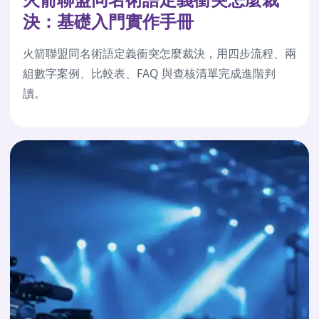
決：基礎入門實作手冊
火箭聯盟同名術語定義衝突怎麼裁決，用四步流程、兩
組數字案例、比較表、FAQ 與查核清單完成進階判
讀。