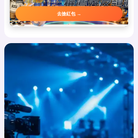
當日存款達標即可到首頁搶紅包，手速決定金額。
去搶紅包 →