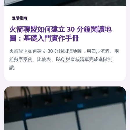
進階指南
火箭聯盟如何建立 30 分鐘閱讀地
圖：基礎入門實作手冊
火箭聯盟如何建立 30 分鐘閱讀地圖，用四步流程、兩
組數字案例、比較表、FAQ 與查核清單完成進階判
讀。