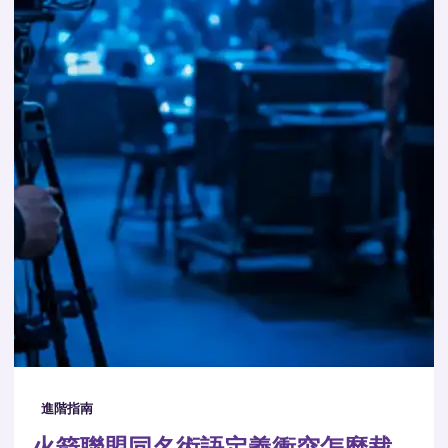
進階指南
火箭聯盟同名術語定義衝突怎麼裁