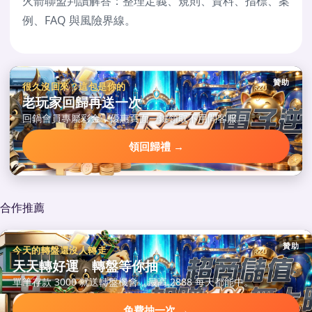
火箭聯盟判讀解答：整理定義、規則、資料、指標、案
例、FAQ 與風險界線。
贊助
很久沒回來？這包是你的
老玩家回歸再送一次
回鍋會員專屬彩金，優惠頁面一鍵領取不用問客服。
領回歸禮 →
合作推薦
贊助
今天的轉盤還沒人轉走
天天轉好運，轉盤等你抽
單筆存款 3000 就送轉盤機會，最高 2888 每天都能中。
免費抽一次 →