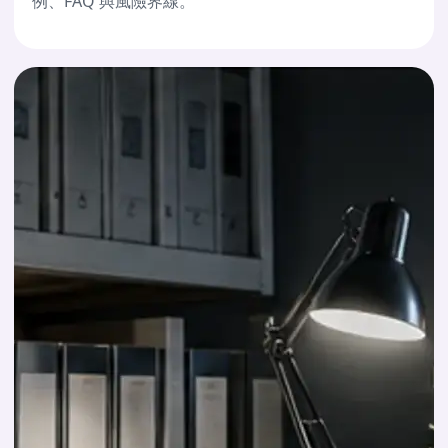
例、FAQ 與風險界線。