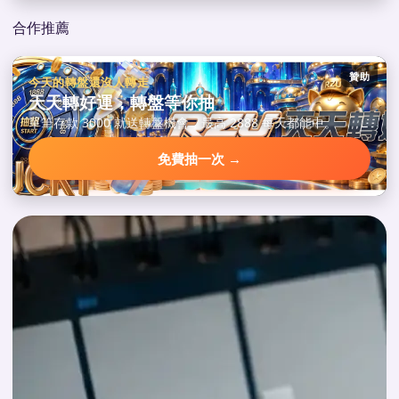
合作推薦
贊助
今天的轉盤還沒人轉走
天天轉好運，轉盤等你抽
單筆存款 3000 就送轉盤機會，最高 2888 每天都能中。
免費抽一次 →