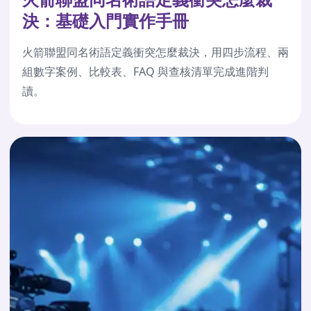
決：基礎入門實作手冊
火箭聯盟同名術語定義衝突怎麼裁決，用四步流程、兩
組數字案例、比較表、FAQ 與查核清單完成進階判
讀。