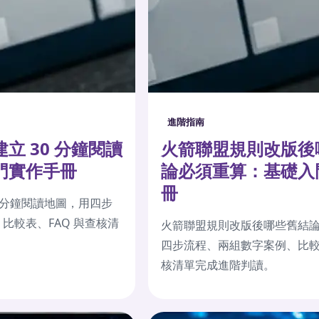
進階指南
立 30 分鐘閱讀
火箭聯盟規則改版後
門實作手冊
論必須重算：基礎入
冊
0 分鐘閱讀地圖，用四步
比較表、FAQ 與查核清
火箭聯盟規則改版後哪些舊結
四步流程、兩組數字案例、比較表
核清單完成進階判讀。