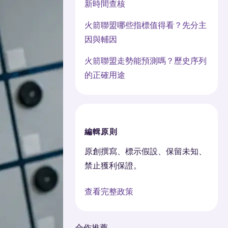
新時間查核
火箭聯盟哪些指標值得看？先分主
因與輔因
火箭聯盟走勢能預測嗎？歷史序列
的正確用途
編輯原則
原創撰寫、標示假設、保留未知、
禁止獲利保證。
查看完整政策
合作推薦