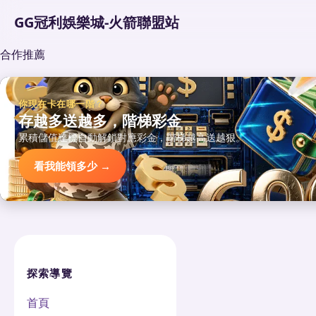
GG冠利娛樂城-火箭聯盟站
合作推薦
你現在卡在哪一階？
存越多送越多，階梯彩金
累積儲值達標自動解鎖對應彩金，階梯越高送越狠。
看我能領多少 →
探索導覽
首頁