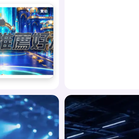
贊助
領
量
首
金