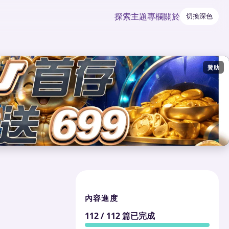
探索
主題
專欄
關於
切換深色
贊助
內容進度
112 / 112 篇已完成