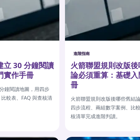
進階指南
立 30 分鐘閱讀
火箭聯盟規則改版後
門實作手冊
論必須重算：基礎入
冊
0 分鐘閱讀地圖，用四步
比較表、FAQ 與查核清
火箭聯盟規則改版後哪些舊結
四步流程、兩組數字案例、比較表
核清單完成進階判讀。