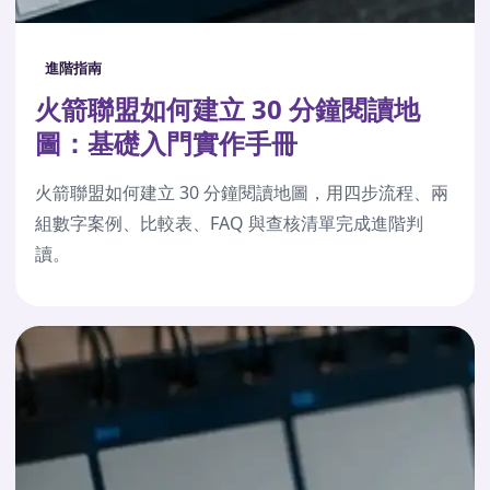
進階指南
火箭聯盟如何建立 30 分鐘閱讀地
圖：基礎入門實作手冊
火箭聯盟如何建立 30 分鐘閱讀地圖，用四步流程、兩
組數字案例、比較表、FAQ 與查核清單完成進階判
讀。