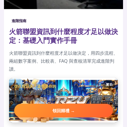
進階指南
火箭聯盟資訊到什麼程度才足以做決
定：基礎入門實作手冊
火箭聯盟資訊到什麼程度才足以做決定，用四步流程、
兩組數字案例、比較表、FAQ 與查核清單完成進階判
讀。
贊助
很久沒回來？這包是你的
老玩家回歸再送一次
回鍋會員專屬彩金，優惠頁面一鍵領取不用問客服。
領回歸禮 →