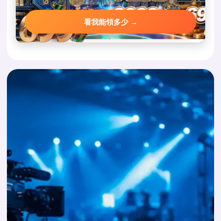
累積儲值達標自動解鎖對應彩金，階梯越高送越狠。
看我能領多少 →