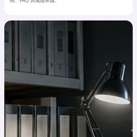
例、FAQ 與風險界線。