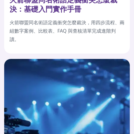
決：基礎入門實作手冊
火箭聯盟同名術語定義衝突怎麼裁決，用四步流程、兩
組數字案例、比較表、FAQ 與查核清單完成進階判
讀。