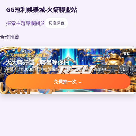
GG冠利娛樂城-火箭聯盟站
探索
主題
專欄
關於
切換深色
合作推薦
贊助
今天的轉盤還沒人轉走
天天轉好運，轉盤等你抽
單筆存款 3000 就送轉盤機會，最高 2888 每天都能中。
免費抽一次 →