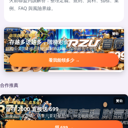
火箭聯盟判讀解答：整理定義、規則、資料、指標、案
例、FAQ 與風險界線。
贊助
你現在卡在哪一階？
存越多送越多，階梯彩金
累積儲值達標自動解鎖對應彩金，階梯越高送越狠。
看我能領多少 →
合作推薦
贊助
第一筆就多三成本金
首存 2000 直接送 699
新會員限定加碼，碼量只要彩金五倍，領完就能玩。
領 699 →