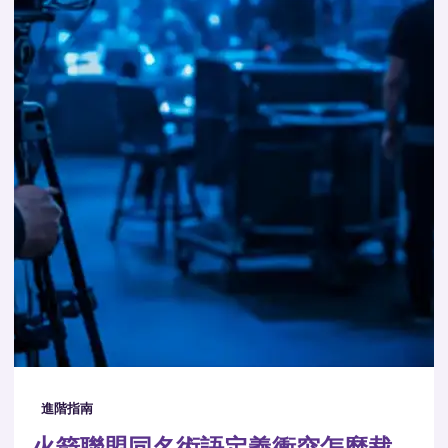
進階指南
火箭聯盟同名術語定義衝突怎麼裁