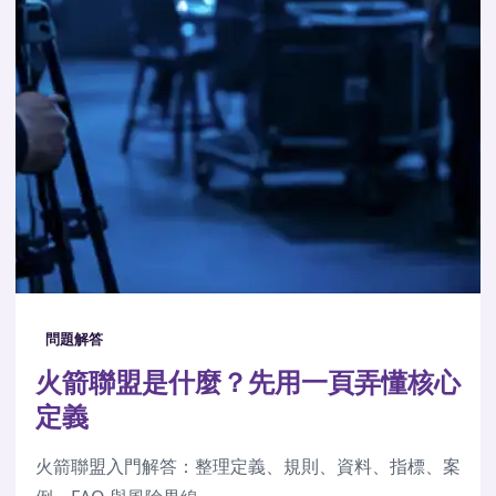
問題解答
火箭聯盟是什麼？先用一頁弄懂核心
定義
火箭聯盟入門解答：整理定義、規則、資料、指標、案