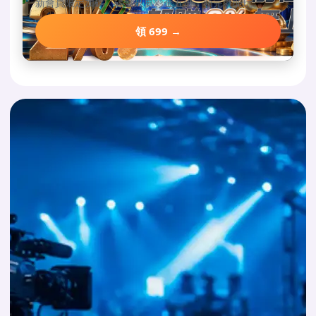
新會員限定加碼，碼量只要彩金五倍，領完就能玩。
領 699 →