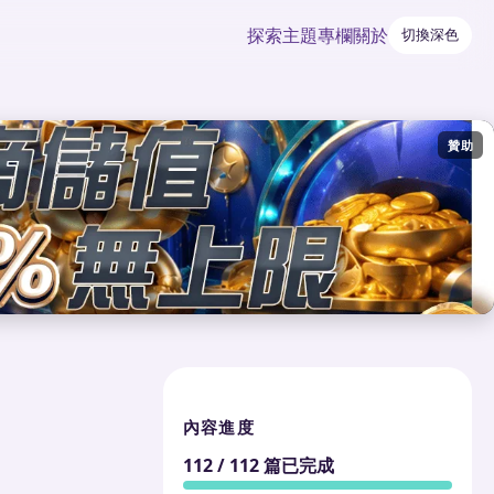
探索
主題
專欄
關於
切換深色
贊助
內容進度
112 / 112 篇已完成