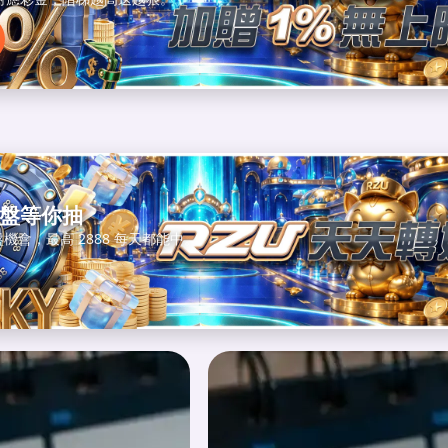
盤等你抽
盤機會，最高 2888 每天都能中。