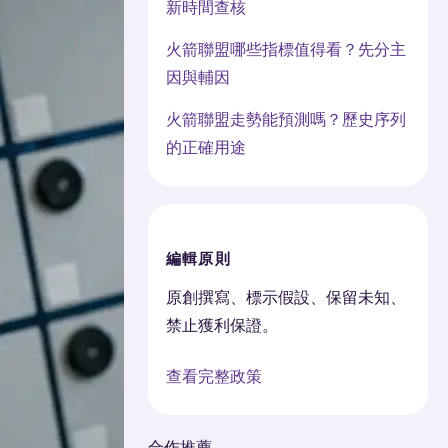
新時間查核
火箭聯盟哪些指標值得看？先分主
因與輔因
火箭聯盟走勢能預測嗎？歷史序列
的正確用途
編輯原則
原創撰寫、標示假設、保留未知、
禁止獲利保證。
查看完整政策
合作推薦