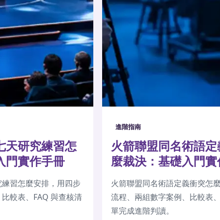
進階指南
七天研究練習怎
火箭聯盟同名術語定
入門實作手冊
麼裁決：基礎入門實
究練習怎麼安排，用四步
火箭聯盟同名術語定義衝突怎
比較表、FAQ 與查核清
流程、兩組數字案例、比較表、F
單完成進階判讀。