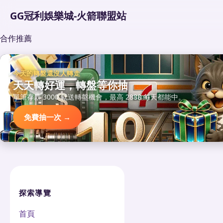
GG冠利娛樂城-火箭聯盟站
合作推薦
今天的轉盤還沒人轉走
天天轉好運，轉盤等你抽
單筆存款 3000 就送轉盤機會，最高 2888 每天都能中。
免費抽一次 →
探索導覽
首頁