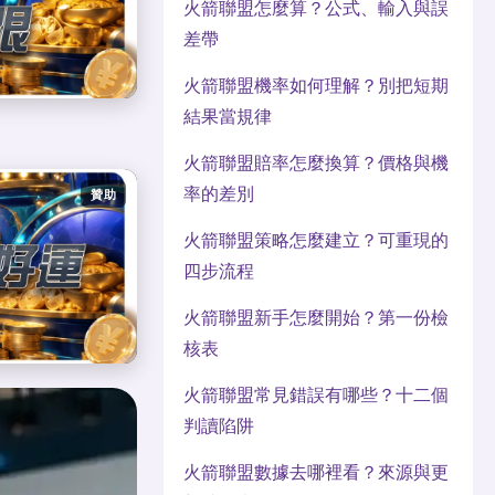
火箭聯盟怎麼算？公式、輸入與誤
差帶
火箭聯盟機率如何理解？別把短期
結果當規律
火箭聯盟賠率怎麼換算？價格與機
率的差別
贊助
火箭聯盟策略怎麼建立？可重現的
四步流程
火箭聯盟新手怎麼開始？第一份檢
核表
火箭聯盟常見錯誤有哪些？十二個
判讀陷阱
火箭聯盟數據去哪裡看？來源與更