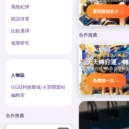
風險紀律
看我能領多少 →
錯誤排查
比較選擇
合作推薦
進階研究
今天的轉盤還沒人轉走
天天轉好運，轉
單筆存款 3000 就送轉
人物誌
免費抽一次 →
GG冠利娛樂城-火箭聯盟站
編輯室
合作推薦