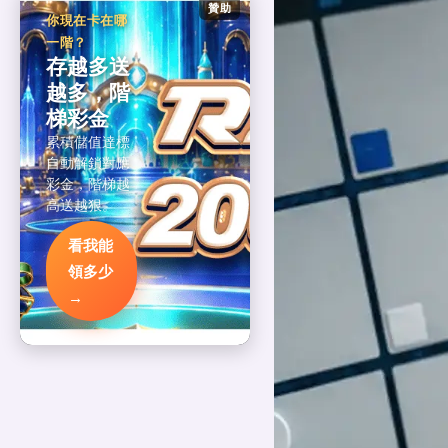
贊助
你現在卡在哪
一階？
存越多送
越多，階
梯彩金
累積儲值達標
自動解鎖對應
彩金，階梯越
高送越狠。
看我能
領多少
→