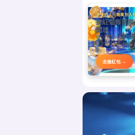
手慢的人只能看別人
搶紅包每日限
開放
當日存款達標即可到
頁搶紅包，手速決定
額。
去搶紅包 →