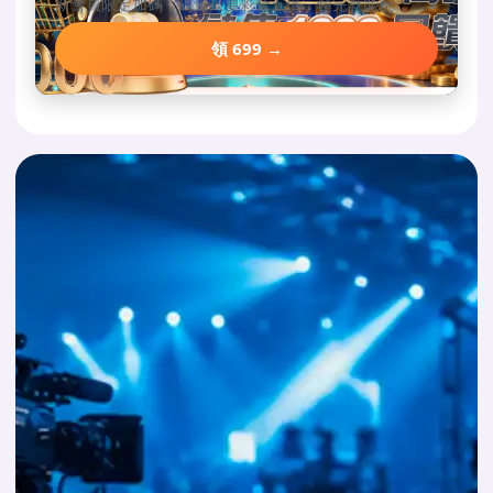
新會員限定加碼，碼量只要彩金五倍，領完就能玩。
領 699 →