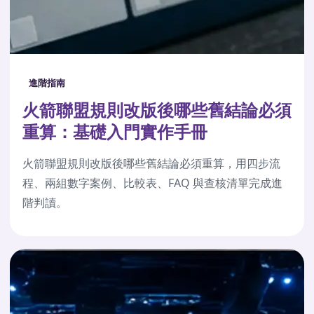
進階指南
火箭聯盟規則改版後哪些舊結論必須
重算：基礎入門實作手冊
火箭聯盟規則改版後哪些舊結論必須重算，用四步流
程、兩組數字案例、比較表、FAQ 與查核清單完成進
階判讀。