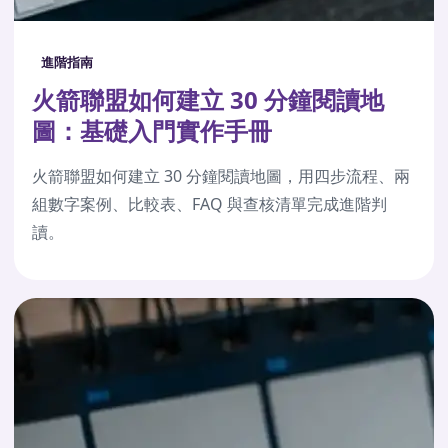
進階指南
火箭聯盟如何建立 30 分鐘閱讀地
圖：基礎入門實作手冊
火箭聯盟如何建立 30 分鐘閱讀地圖，用四步流程、兩
組數字案例、比較表、FAQ 與查核清單完成進階判
讀。