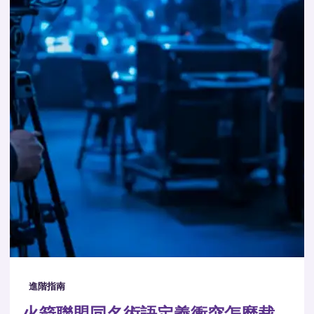
進階指南
火箭聯盟同名術語定義衝突怎麼裁