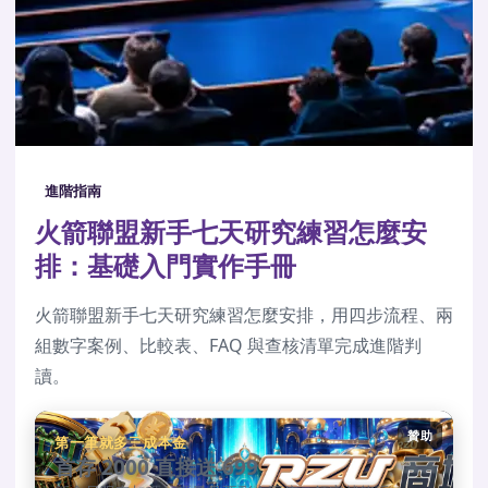
進階指南
火箭聯盟新手七天研究練習怎麼安
排：基礎入門實作手冊
火箭聯盟新手七天研究練習怎麼安排，用四步流程、兩
組數字案例、比較表、FAQ 與查核清單完成進階判
讀。
贊助
第一筆就多三成本金
首存 2000 直接送 699