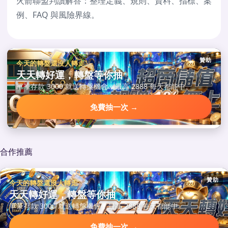
火箭聯盟判讀解答：整理定義、規則、資料、指標、案
例、FAQ 與風險界線。
贊助
今天的轉盤還沒人轉走
天天轉好運，轉盤等你抽
單筆存款 3000 就送轉盤機會，最高 2888 每天都能中。
免費抽一次 →
合作推薦
贊助
今天的轉盤還沒人轉走
天天轉好運，轉盤等你抽
單筆存款 3000 就送轉盤機會，最高 2888 每天都能中。
免費抽一次 →