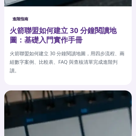
進階指南
火箭聯盟如何建立 30 分鐘閱讀地
圖：基礎入門實作手冊
火箭聯盟如何建立 30 分鐘閱讀地圖，用四步流程、兩
組數字案例、比較表、FAQ 與查核清單完成進階判
讀。