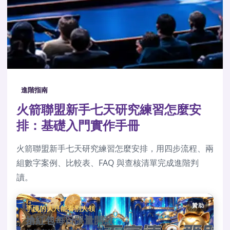
進階指南
火箭聯盟新手七天研究練習怎麼安
排：基礎入門實作手冊
火箭聯盟新手七天研究練習怎麼安排，用四步流程、兩
組數字案例、比較表、FAQ 與查核清單完成進階判
讀。
贊助
手慢的人只能看別人領
搶紅包每日限量開放