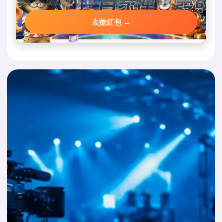
當日存款達標即可到首頁搶紅包，手速決定金額。
去搶紅包 →