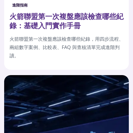
進階指南
火箭聯盟第一次複盤應該檢查哪些紀
錄：基礎入門實作手冊
火箭聯盟第一次複盤應該檢查哪些紀錄，用四步流程、
兩組數字案例、比較表、FAQ 與查核清單完成進階判
讀。