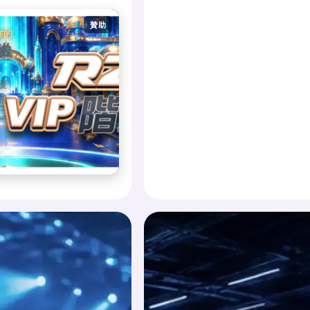
贊助
你的
送
優
問