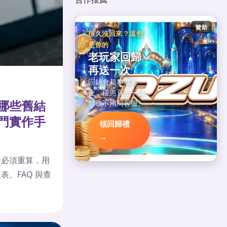
贊助
很久沒回來？這包
是你的
老玩家回歸
再送一次
回鍋會員專屬彩
金，優惠頁面一鍵
哪些舊結
領取不用問客服。
門實作手
領回歸禮
→
論必須重算，用
、FAQ 與查