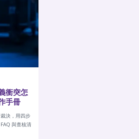
義衝突怎
作手冊
麼裁決，用四步
AQ 與查核清