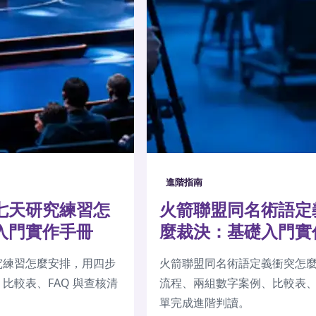
進階指南
七天研究練習怎
火箭聯盟同名術語定
入門實作手冊
麼裁決：基礎入門實
究練習怎麼安排，用四步
火箭聯盟同名術語定義衝突怎
比較表、FAQ 與查核清
流程、兩組數字案例、比較表、F
單完成進階判讀。