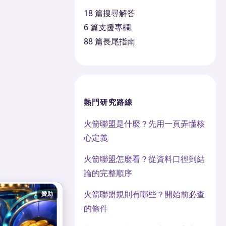
18 篇搜尋解答
6 篇支援專欄
88 篇長尾指南
熱門研究路線
火箭聯盟是什麼？先用一頁弄懂核
心定義
火箭聯盟怎麼看？從資料口徑到結
論的完整順序
火箭聯盟規則有哪些？開始前必查
贊助
的條件