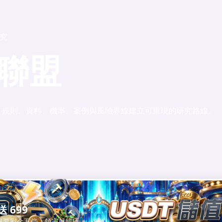
研究
聯盟
、規則、資料、機率、案例與風險界線建立可重現的研究路線。
送 699
只要彩金五倍，領完就能玩。