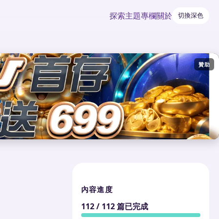
探索
主題
專欄
關於
切換深色
贊助
內容進度
112 / 112 篇已完成