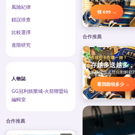
風險紀律
領 699 →
錯誤排查
比較選擇
合作推薦
進階研究
你現在卡在哪一階？
存越多送越多，
累積儲值達標自動解鎖
人物誌
看我能領多少 →
GG冠利娛樂城-火箭聯盟站
編輯室
合作推薦