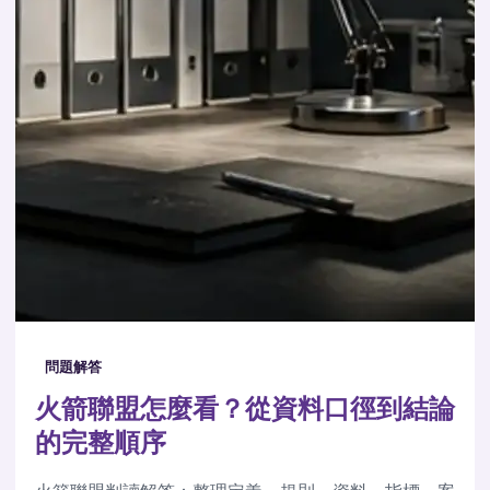
問題解答
火箭聯盟怎麼看？從資料口徑到結論
的完整順序