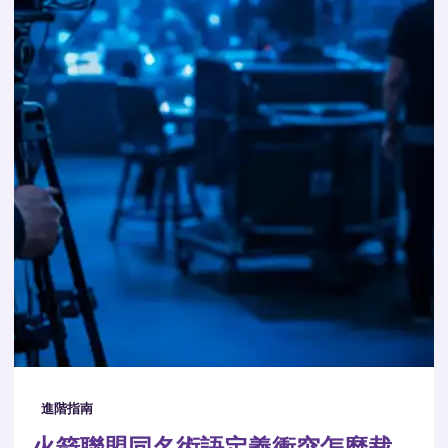
進階指南
火箭聯盟同名術語定義衝突怎麼裁