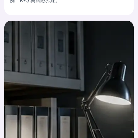
例、FAQ 與風險界線。