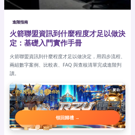
進階指南
火箭聯盟資訊到什麼程度才足以做決
定：基礎入門實作手冊
火箭聯盟資訊到什麼程度才足以做決定，用四步流程、
兩組數字案例、比較表、FAQ 與查核清單完成進階判
讀。
贊助
很久沒回來？這包是你的
老玩家回歸再送一次
回鍋會員專屬彩金，優惠頁面一鍵領取不用問客服。
領回歸禮 →