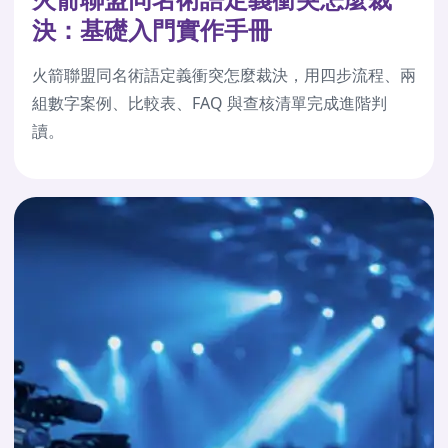
決：基礎入門實作手冊
火箭聯盟同名術語定義衝突怎麼裁決，用四步流程、兩
組數字案例、比較表、FAQ 與查核清單完成進階判
讀。