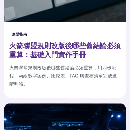
進階指南
火箭聯盟規則改版後哪些舊結論必須
重算：基礎入門實作手冊
火箭聯盟規則改版後哪些舊結論必須重算，用四步流
程、兩組數字案例、比較表、FAQ 與查核清單完成進
階判讀。