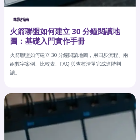
進階指南
火箭聯盟如何建立 30 分鐘閱讀地
圖：基礎入門實作手冊
火箭聯盟如何建立 30 分鐘閱讀地圖，用四步流程、兩
組數字案例、比較表、FAQ 與查核清單完成進階判
讀。