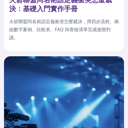
決：基礎入門實作手冊
火箭聯盟同名術語定義衝突怎麼裁決，用四步流程、兩
組數字案例、比較表、FAQ 與查核清單完成進階判
讀。