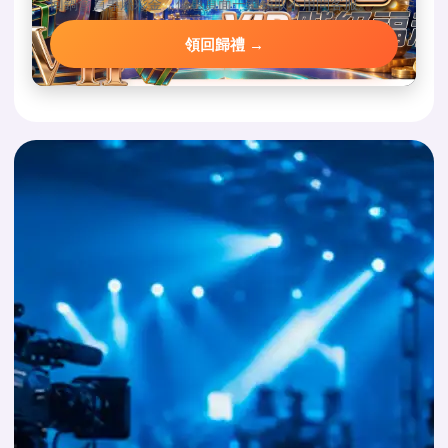
回鍋會員專屬彩金，優惠頁面一鍵領取不用問客服。
領回歸禮 →