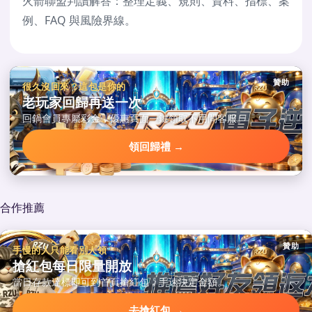
火箭聯盟判讀解答：整理定義、規則、資料、指標、案
例、FAQ 與風險界線。
贊助
很久沒回來？這包是你的
老玩家回歸再送一次
回鍋會員專屬彩金，優惠頁面一鍵領取不用問客服。
領回歸禮 →
合作推薦
贊助
手慢的人只能看別人領
搶紅包每日限量開放
當日存款達標即可到首頁搶紅包，手速決定金額。
去搶紅包 →